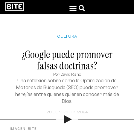
CULTURA
¿Google puede promover
falsas doctrinas?
Por
David Riaño
Una reflexión sobre cómo la Optimización de
Motores de Búsqueda (SEO) puede promover
herejías entre quienes quieren conocer más de
Dios.
29 DE MAYO DE 2024
IMAGEN: BITE