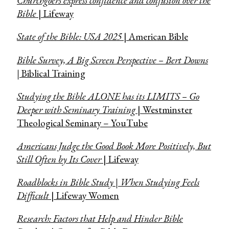
Churchgoers express confidence and confusion over the
Bible
| Lifeway
State of the Bible: USA 2025
| American Bible
Bible Survey, A Big Screen Perspective – Bert Downs
|
Biblical Training
Studying the Bible ALONE has its LIMITS – Go
Deeper with Seminary Training
| Westminster
Theological Seminary – YouTube
Americans Judge the Good Book More Positively, But
Still Often by Its Cover
| Lifeway
Roadblocks in Bible Study | When Studying Feels
Difficult
| Lifeway Women
Research: Factors that Help and Hinder Bible