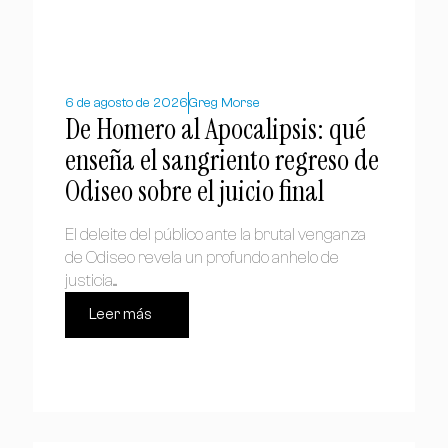
6 de agosto de 2026
Greg Morse
De Homero al Apocalipsis: qué
enseña el sangriento regreso de
Odiseo sobre el juicio final
El deleite del público ante la brutal venganza
de Odiseo revela un profundo anhelo de
justicia....
Leer más