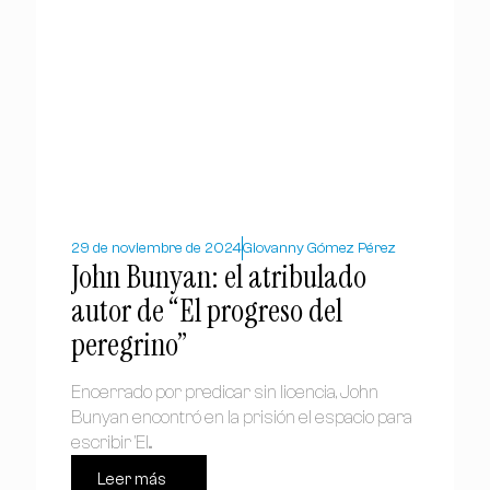
29 de noviembre de 2024
Giovanny Gómez Pérez
John Bunyan: el atribulado
autor de “El progreso del
peregrino”
Encerrado por predicar sin licencia, John
Bunyan encontró en la prisión el espacio para
escribir 'El...
Leer más