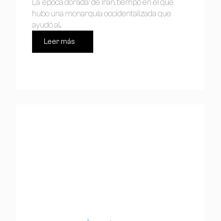
La “época dorada” de Irán, tiempo en el que
hubo una monarquía occidentalizada que
ayudó al...
Leer más