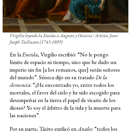
Virgilio leyendo la
Eneida
a Augusto y Octavia / Artista: Jean-
Joseph Taillasson (1745-1809)
En la
Eneida
, Virgilio escribió: “No le pongo
límite de espacio ni tiempo, sino que he dado un
imperio sin fin [a los romanos, que] serán señores
del mundo”. Séneca dijo en su tratado
De la
clemencia
: “¿He encontrado yo, entre todos los
mortales, el favor del cielo y he sido escogido para
desempeñar en la tierra el papel de vicario de los
dioses? Yo soy el árbitro de la vida y la muerte para
las naciones”.
Por su parte, Tácito explicó en
Anales
: “todos los