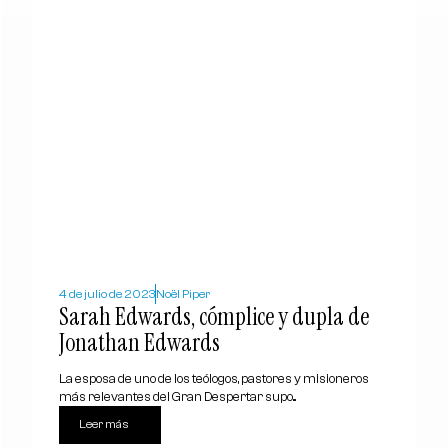
4 de julio de 2023
Noël Piper
Sarah Edwards, cómplice y dupla de
Jonathan Edwards
La esposa de uno de los teólogos, pastores y misioneros
más relevantes del Gran Despertar supo...
Leer más