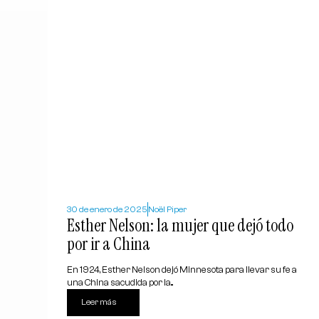
30 de enero de 2025
Noël Piper
Esther Nelson: la mujer que dejó todo
por ir a China
En 1924, Esther Nelson dejó Minnesota para llevar su fe a
una China sacudida por la...
Leer más