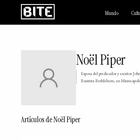
Mundo
Cult
Noël Piper
Esposa del predicador y escritor Joh
Bautista Bethlehem, en Minneapolis. 
Artículos de Noël Piper