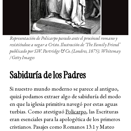
Representación de Policarpo parado ante el procónsul romano y
resistiéndose a negar a Cristo.
Ilustración de ‘The Family Friend’
publicado por S.W. Partridge & Co. (Londres, 1875). Whitemay
/ Getty Images
Sabiduría de los Padres
Si nuestro mundo moderno se parece al antiguo,
quizá podamos extraer algo de sabiduría del modo
en que la iglesia primitiva navegó por estas aguas
turbias. Como atestiguó
Policarpo
, las Escrituras
eran esenciales para la apologética de los primeros
cristianos. Pasajes como Romanos 13:1 y Mateo