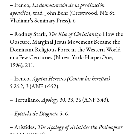
– Ireneo,
La demostración de la predicación
apostólica
, trad. John Behr (Crestwood, NY: St.
Vladimir’s Seminary Press), 6.
– Rodney Stark,
The Rise of Christianity:
How the
Obscure, Marginal Jesus Movement Became the
Dominant Religious Force in the Western World
in a Few Centuries (Nueva York: HarperOne,
1996), 211.
– Ireneo,
Agains Heresies (Contra las herejías)
5.24.2, 3 (ANF 1:552).
– Tertuliano,
Apology
30, 33, 36 (ANF 3:43).
–
Epístola de Diogneto
5, 6.
– Arístides,
The Apology of Aristides the Philosopher