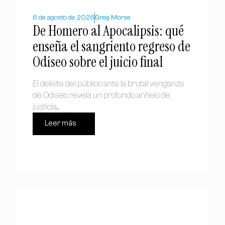
6 de agosto de 2026
Greg Morse
De Homero al Apocalipsis: qué
enseña el sangriento regreso de
Odiseo sobre el juicio final
El deleite del público ante la brutal venganza
de Odiseo revela un profundo anhelo de
justicia....
Leer más