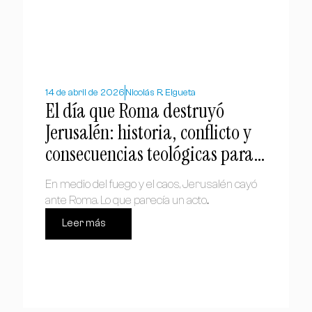
14 de abril de 2026
Nicolás R. Elgueta
El día que Roma destruyó
Jerusalén: historia, conflicto y
consecuencias teológicas para
el cristianismo
En medio del fuego y el caos, Jerusalén cayó
ante Roma. Lo que parecía un acto...
Leer más