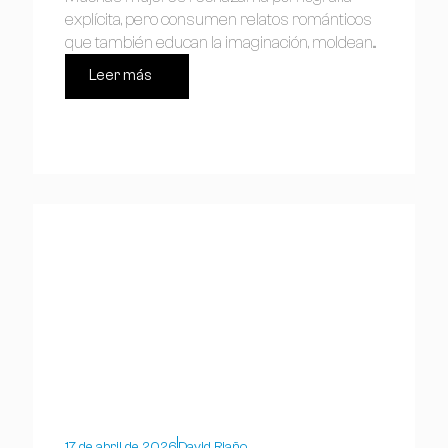
explícita, pero consumen relatos románticos
que también educan la imaginación, moldean...
Leer más
17 de abril de 2026
David Riaño