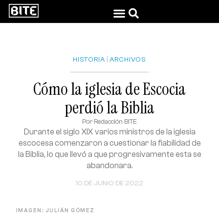
|
HISTORIA
ARCHIVOS
Cómo la iglesia de Escocia
perdió la Biblia
Por
Redacción BITE
Durante el siglo XIX varios ministros de la iglesia
escocesa comenzaron a cuestionar la fiabilidad de
la Biblia, lo que llevó a que progresivamente esta se
abandonara.
10 DE JUNIO DE 2022
IMAGEN: JULIÁN GÓMEZ