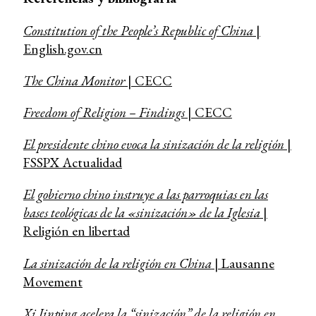
Constitution of the People’s Republic of China
|
English.gov.cn
The China Monitor
| CECC
Freedom of Religion – Findings
| CECC
El presidente chino evoca la sinización de la religión
|
FSSPX Actualidad
El gobierno chino instruye a las parroquias en las
bases teológicas de la «sinización» de la Iglesia
|
Religión en libertad
La sinización de la religión en China
| Lausanne
Movement
Xi Jinping acelera la “sinización” de la religión en