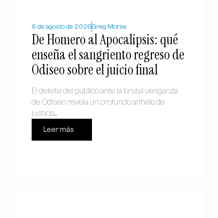
6 de agosto de 2026
Greg Morse
De Homero al Apocalipsis: qué
enseña el sangriento regreso de
Odiseo sobre el juicio final
El deleite del público ante la brutal venganza
de Odiseo revela un profundo anhelo de
justicia....
Leer más