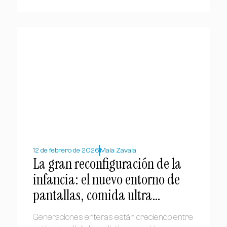
12 de febrero de 2026
Maia Zavala
La gran reconfiguración de la
infancia: el nuevo entorno de
pantallas, comida ultra
procesada y sobreprotección
Generaciones enteras están creciendo entre