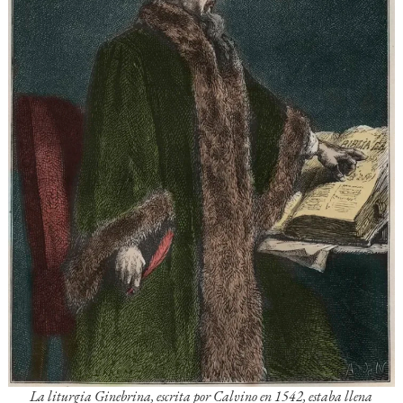
La liturgia Ginebrina, escrita por Calvino en 1542, estaba llena