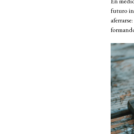
En medio 
futuro in
aferrarse
formando