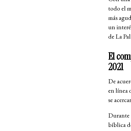
todo el m
más aguda
un interé
de La Pal
El com
2021
De acuer
en línea 
se acerca
Durante e
bíblica 