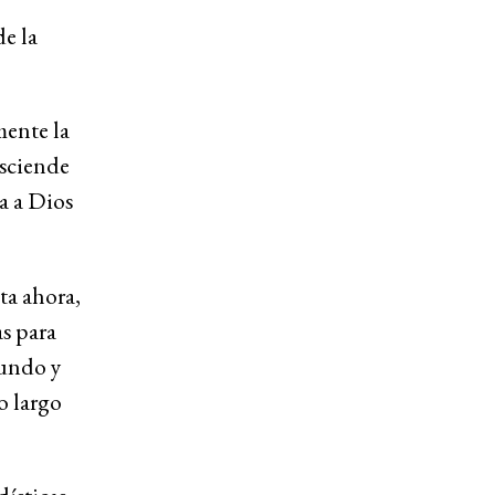
e la
mente la
asciende
a a Dios
ta ahora,
s para
mundo y
o largo