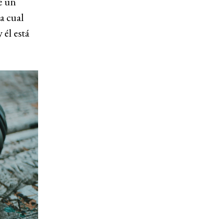
e un
a cual
 él está