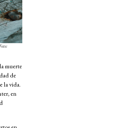
Foto:
la muerte
idad de
 la vida.
ter, en
ad
rtos en