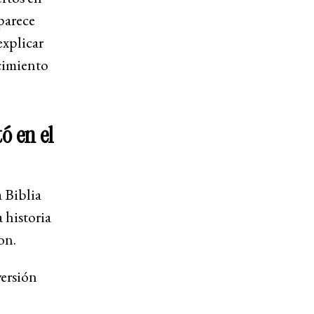
parece
explicar
ocimiento
ó en el
 Biblia
 historia
ion.
versión