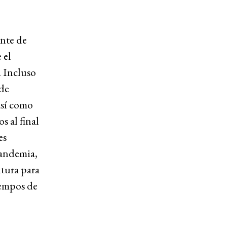
ente de
 el
. Incluso
 de
así como
s al final
es
pandemia,
itura para
iempos de