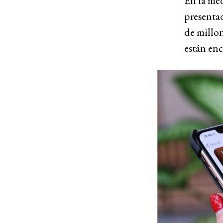
En la med
presentad
de millon
están en