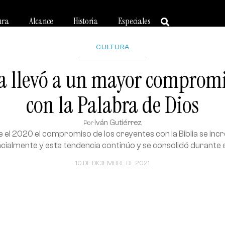
ura
Alcance
Historia
Especiales
CULTURA
llevó a un mayor compromis
con la Palabra de Dios
Iván Gutiérrez
Por
 el 2020 el compromiso de los creyentes con la Biblia se in
cialmente y esta tendencia continúo y se consolidó durante e
10 DE DICIEMBRE DE 2021