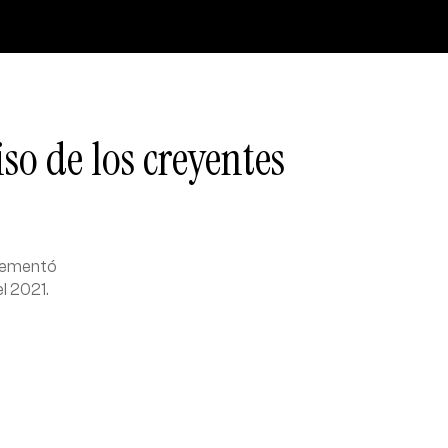
o de los creyentes
crementó
l 2021.