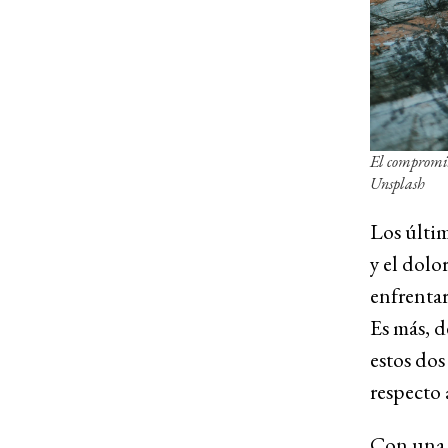
El compromiso
Unsplash
Los últi
y el dolo
enfrentar
Es más, d
estos do
respecto 
Con una 