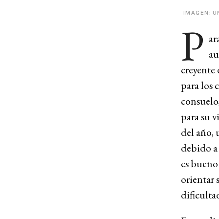
IMAGEN: U
P
ar
au
creyente 
para los 
consuelo,
para su v
del año,
debido a 
es bueno 
orientar 
dificulta