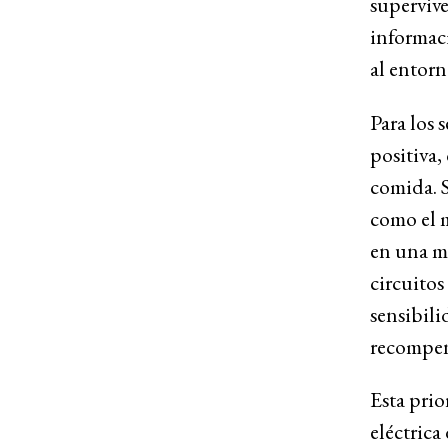
supervive
informac
al entorn
Para los 
positiva,
comida. S
como el m
en una mu
circuito
sensibili
recompen
Esta prio
eléctrica