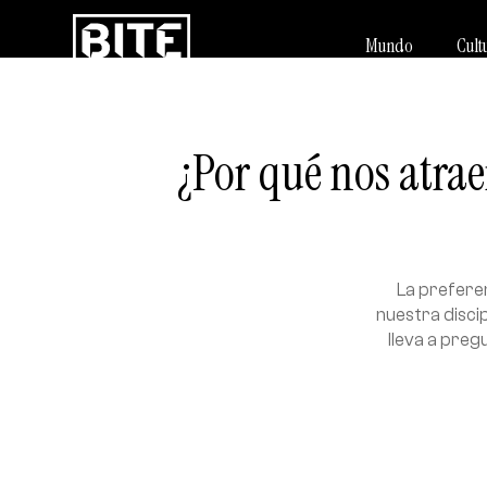
Mundo
Cult
¿Por qué nos atrae
La preferen
nuestra disci
lleva a preg