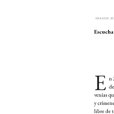
IMAGEN: B
Escucha 
E
n 
de
venías qu
y crímene
libre de 