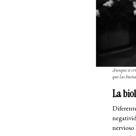
Aunque se cri
que las buena
La bio
Diferent
negativid
nervioso