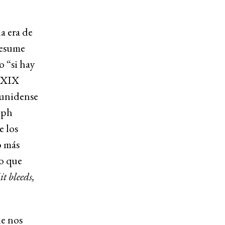
a era de
resume
 “si hay
o XIX
ounidense
lph
e los
o más
lo que
 it bleeds,
e nos