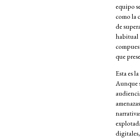
equipo se
como la c
de supera
habitual 
compuest
que prese
Esta es l
Aunque s
audiencia
amenazas
narrativa
explotad
digitales