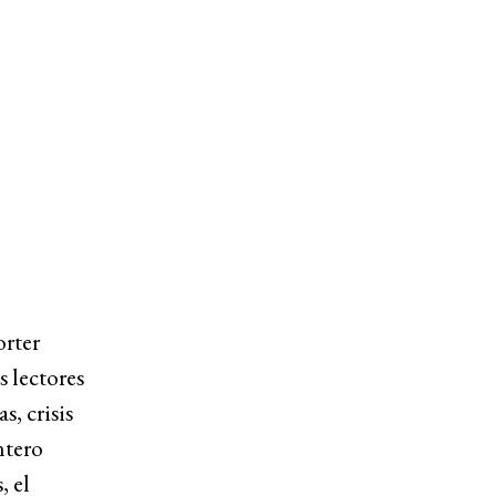
orter
 lectores
, crisis
ntero
, el