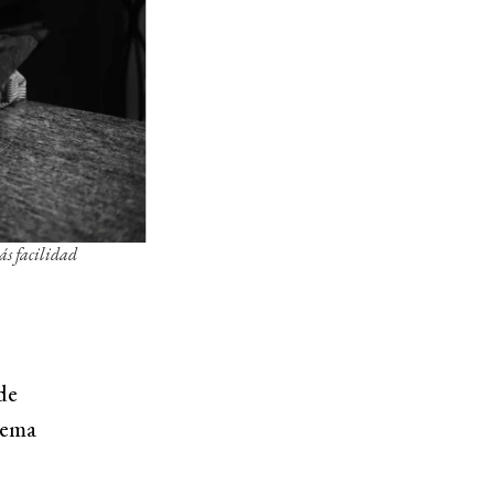
ás facilidad
de
tema