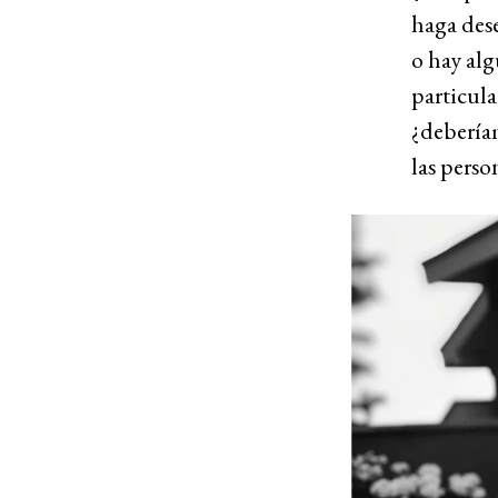
haga dese
o hay alg
particula
¿deberíam
las perso