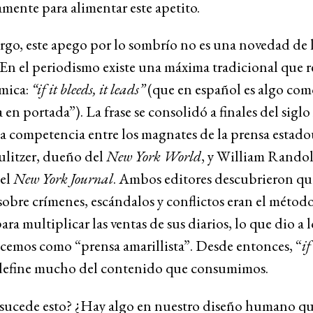
amente para alimentar este apetito.
go, este apego por lo sombrío no es una novedad de l
 En el periodismo existe una máxima tradicional que 
ámica:
“if it bleeds, it leads”
(que en español es algo como
a en portada”). La frase se consolidó a finales del sigl
la competencia entre los magnates de la prensa estad
ulitzer, dueño del
New York World
, y William Rando
del
New York Journal
. Ambos editores descubrieron qu
 sobre crímenes, escándalos y conflictos eran el métod
para multiplicar las ventas de sus diarios, lo que dio a 
cemos como “prensa amarillista”. Desde entonces, “
if
define mucho del contenido que consumimos.
 sucede esto? ¿Hay algo en nuestro diseño humano qu