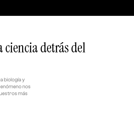
 ciencia detrás del
a biología y
e fenómeno nos
 nuestros más