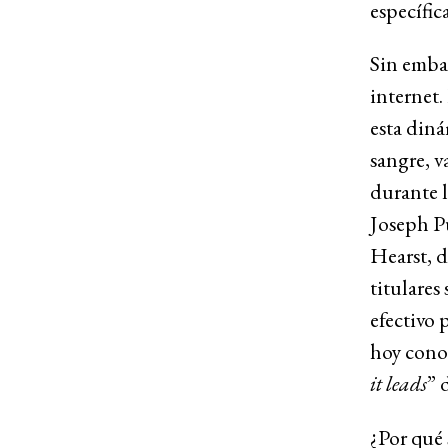
específic
Sin embar
internet.
esta din
sangre, v
durante 
Joseph P
Hearst, 
titulares
efectivo 
hoy cono
it leads
” 
¿Por qué