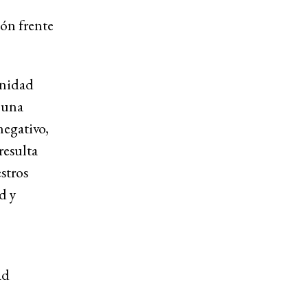
ón frente
unidad
r una
negativo,
resulta
stros
d y
ad