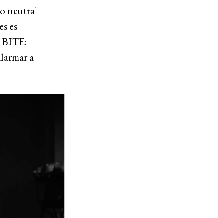
go neutral
es es
o BITE:
larmar a