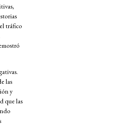
tivas,
storias
l tráfico
ú
demostró
gativas.
e las
ión y
d que las
iendo
s