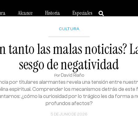
ura
Alcance
Historia
Especiales
CULTURA
n tanto las malas noticias? La
sesgo de negatividad
David Riaño
Por
cia por titulares alarmantes revela una tensión entre nuestr
plina espiritual. Comprender los mecanismos detrás de est
untarnos: ¿cómo la curiosidad por lo trágico les da forma a
profundos afectos?
5 DE JUNIO DE 2026