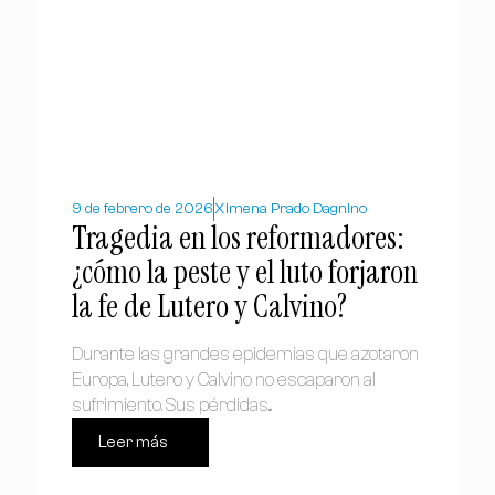
9 de febrero de 2026
Ximena Prado Dagnino
Tragedia en los reformadores:
¿cómo la peste y el luto forjaron
la fe de Lutero y Calvino?
Durante las grandes epidemias que azotaron
Europa, Lutero y Calvino no escaparon al
sufrimiento. Sus pérdidas...
Leer más