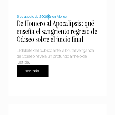
6 de agosto de 2026
Greg Morse
De Homero al Apocalipsis: qué
enseña el sangriento regreso de
Odiseo sobre el juicio final
El deleite del público ante la brutal venganza
de Odiseo revela un profundo anhelo de
justicia....
Leer más