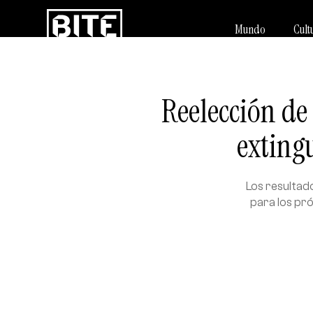
Mundo
Cult
Reelección de 
extingu
Los resultado
para los pró