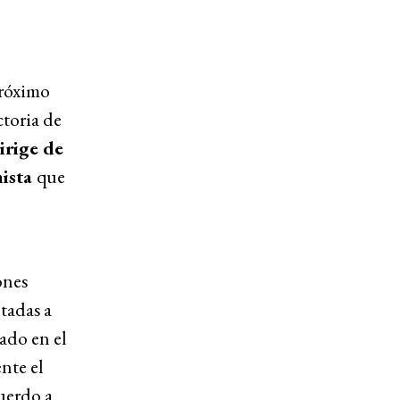
próximo
ctoria de
irige de
mista
que
ones
ntadas a
ado en el
nte el
cuerdo a