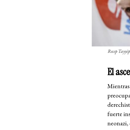
Recep Tayyip
El asc
Mientras
preocupac
derechis
fuerte in
neonazi,