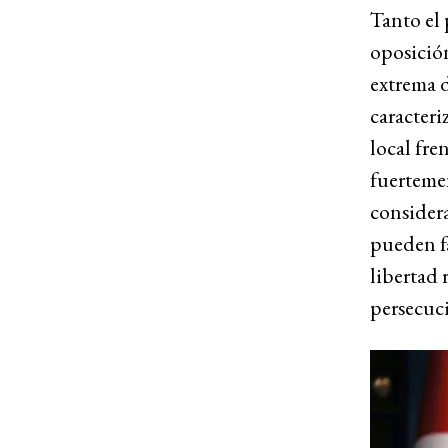
Tanto el 
oposición
extrema d
caracteri
local fre
fuertemen
considera
pueden fá
libertad 
persecuci