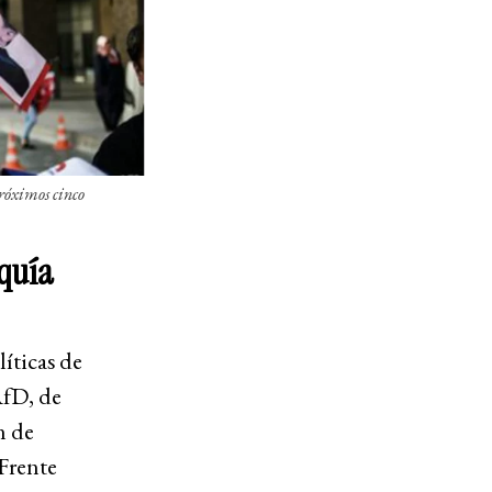
róximos cinco
rquía
líticas de
AfD, de
n de
Frente