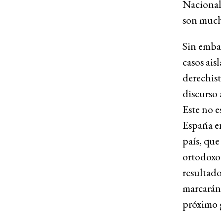
Nacional)
son much
Sin embar
casos ais
derechist
discurso 
Este no e
España en
país, que
ortodoxo 
resultado
marcarán 
próximo 