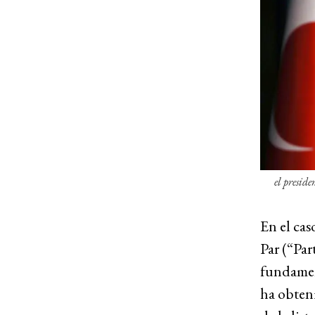
el presid
En el cas
Par (“Par
fundament
ha obteni