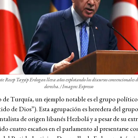
ente Recep Tayyip Erdogan lleva años explotando los discursos convencionales 
derecha. /
Imagen: Expresso
o de Turquía, un ejemplo notable es el grupo políti
tido de Dios”). Esta agrupación es heredera del grup
alista de origen libanés Hezbolá y a pesar de su ex
do cuatro escaños en el parlamento al presentarse co