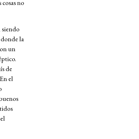
s cosas no
n siendo
n donde la
con un
éptico.
ís de
 En el
o
 buenos
tidos
el