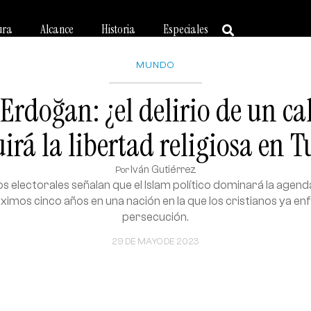
ura
Alcance
Historia
Especiales
MUNDO
Erdoğan: ¿el delirio de un ca
irá la libertad religiosa en 
Iván Gutiérrez
Por
s electorales señalan que el Islam político dominará la agen
ximos cinco años en una nación en la que los cristianos ya e
persecución.
29 DE MAYO DE 2023