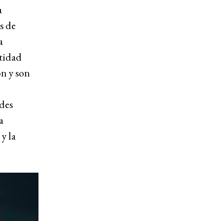
a
s de
a
ntidad
ón y son
udes
a
y la