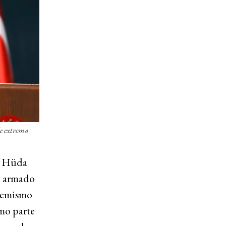
de extrema
co Hüda
o armado
tremismo
mo parte