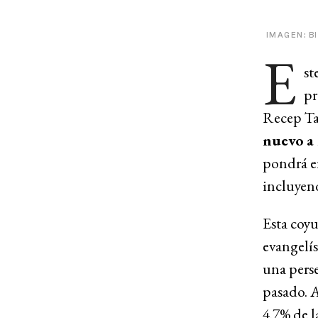
IMAGEN: B
E
st
pr
Recep Ta
nuevo a 
pondrá en
incluyend
Esta coyu
evangelís
una pers
pasado. 
4.7% de l