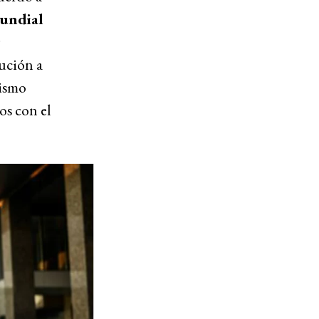
Mundial
cución a
lismo
os con el