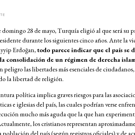
ITE
e domingo 28 de mayo, Turquía eligió al que será su 
esidente durante los siguientes cinco años. Ante la vi
yyip Erdoğan,
todo parece indicar que el país se d
la consolidación de un régimen de derecha isla
 peligro las libertades más esenciales de ciudadanos,
o la libertad de religión.
ntura política implica graves riesgos para las asociaci
ticas e iglesias del país, las cuales podrían verse enfre
ecución mucho más aguda que la que han experiment
Actualmente, los cristianos representan aproximadame
a población del país (según registros oficiales) y de a