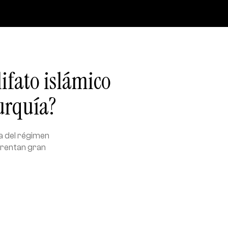
lifato islámico
Turquía?
da del régimen
nfrentan gran