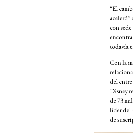
“El cambi
aceleró” 
con sede
encontrar
todavía e
Con la ma
relacion
del entre
Disney re
de 73 mil
líder de
de suscri