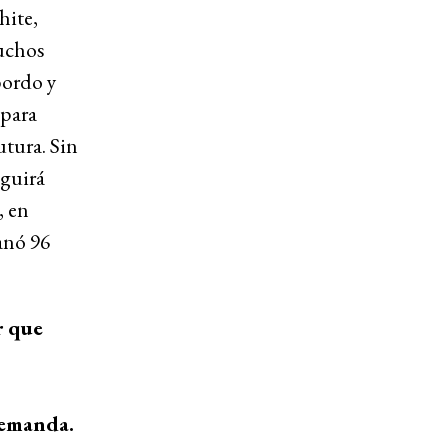
hite,
uchos
bordo y
 para
utura. Sin
eguirá
, en
anó 96
r que
demanda.