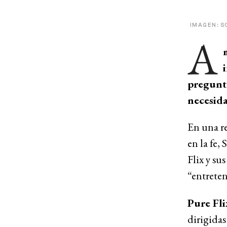
IMAGEN: 
A
pregunta
necesida
En una r
en la fe,
Flix y su
“entreten
Pure Fli
dirigidas