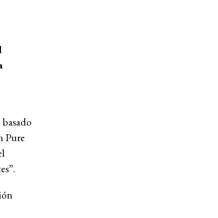
d
a
n basado
ón Pure
el
es”.
ión