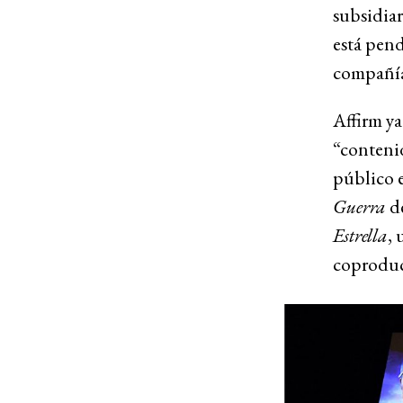
subsidiar
está pend
compañía
Affirm ya
“contenid
público 
Guerra
de
Estrella
,
coproduc