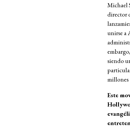
Michael S
director
lanzamien
unirse a 
administr
embargo,
siendo un
particula
millones 
Este mov
Hollywoo
evangéli
entreten