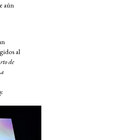
ue aún
an
gidos al
rto de
La
y.