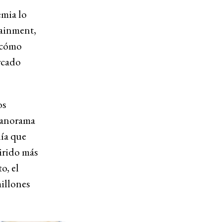
emia lo
tainment,
 cómo
rcado
os
panorama
día que
irido más
o, el
illones