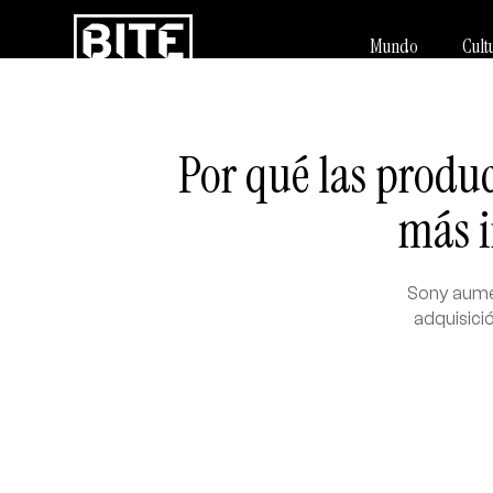
Mundo
Cult
Por qué las produc
más i
Sony aumen
adquisici