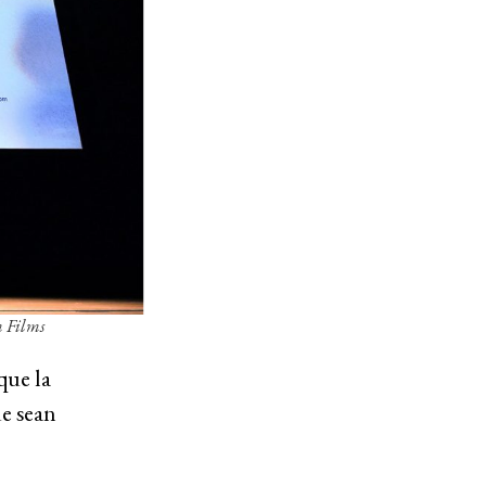
m Films
que la
ue sean