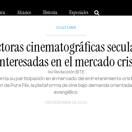
ura
Alcance
Historia
Especiales
CULTURA
toras cinematográficas secul
nteresadas en el mercado cri
Redacción BITE
Por
ta su participación en el mercado del entretenimiento crist
ón de Pure Flix, la plataforma de cine bajo demanda orientada 
evangélico.
1 DE DICIEMBRE DE 2020