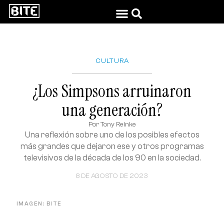
CULTURA
¿Los Simpsons arruinaron
una generación?
Por
Tony Reinke
Una reflexión sobre uno de los posibles efectos
más grandes que dejaron ese y otros programas
televisivos de la década de los 90 en la sociedad.
8 DE AGOSTO DE 2023
IMAGEN: BITE