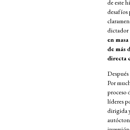
de este h
desafíos 
claramen
dictador 
en masa 
de más d
directa 
Después 
Por much
proceso d
líderes p
dirigida 
autóctona
inversió