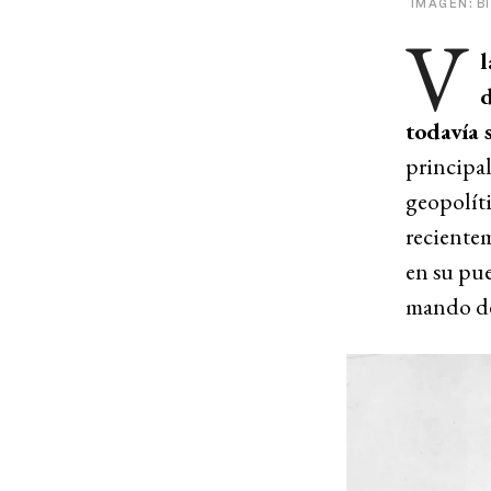
IMAGEN: B
V
l
d
todavía 
principal
geopolít
reciente
en su pue
mando de