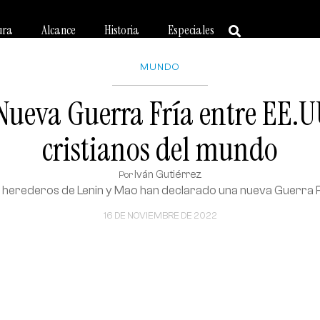
ura
Alcance
Historia
Especiales
MUNDO
 Nueva Guerra Fría entre EE.U
cristianos del mundo
Iván Gutiérrez
Por
 herederos de Lenin y Mao han declarado una nueva Guerra F
16 DE NOVIEMBRE DE 2022