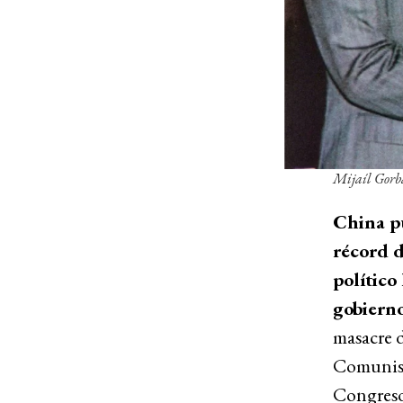
Mijaíl Gorb
China pu
récord d
político
gobierno
masacre 
Comunista
Congreso