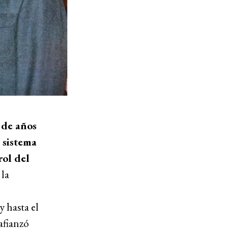
 de años
 sistema
rol del
 la
 hasta el
afianzó