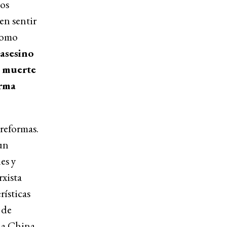
los
en sentir
como
 asesino
a muerte
orma
reformas.
un
es y
xista
rísticas
 de
 a China