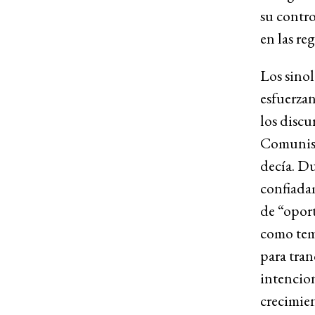
su contro
en las re
Los sinol
esfuerzan
los discu
Comunista
decía. Du
confiada
de “oport
como tema
para tran
intencion
crecimien