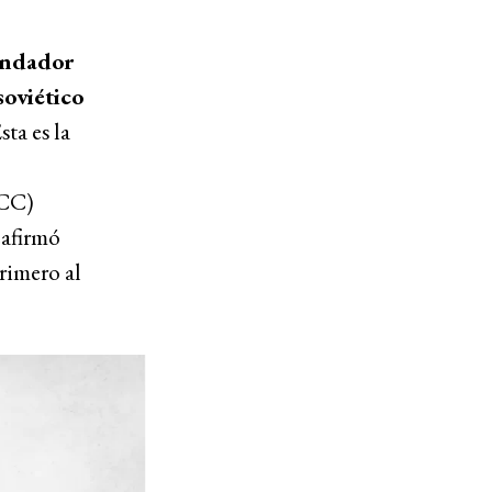
fundador
soviético
sta es la
PCC)
eafirmó
rimero al