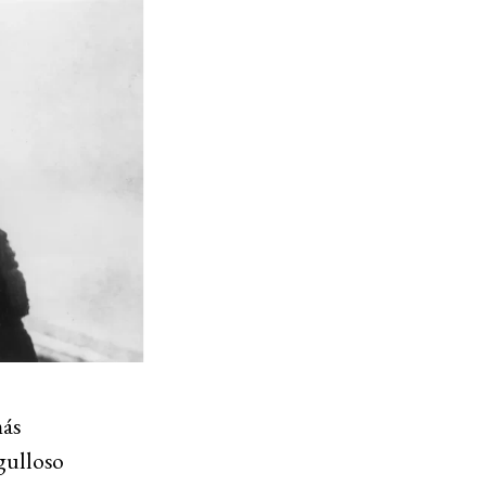
más
gulloso