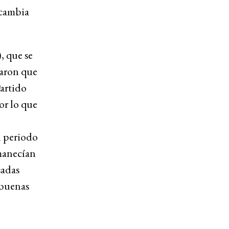
 cambia
, que se
taron que
Partido
or lo que
n periodo
rmanecían
sadas
s buenas