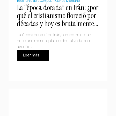
18 de junio de 2026
Juan Carlos Montaño
La “época dorada” en Irán: ¿por
qué el cristianismo floreció por
décadas y hoy es brutalmente
perseguido?
La “época dorada” de Irán, tiempo en el que
hubo una monarquía occidentalizada que
ayudó al...
Leer más