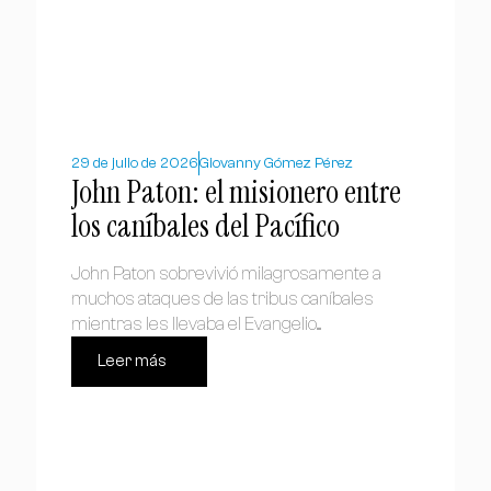
29 de julio de 2026
Giovanny Gómez Pérez
John Paton: el misionero entre
los caníbales del Pacífico
John Paton sobrevivió milagrosamente a
muchos ataques de las tribus caníbales
mientras les llevaba el Evangelio....
Leer más