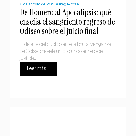
6 de agosto de 2026
Greg Morse
De Homero al Apocalipsis: qué
enseña el sangriento regreso de
Odiseo sobre el juicio final
El deleite del público ante la brutal venganza
de Odiseo revela un profundo anhelo de
justicia....
Leer más