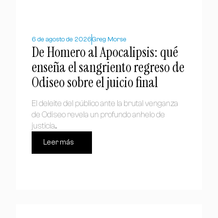
6 de agosto de 2026
Greg Morse
De Homero al Apocalipsis: qué
enseña el sangriento regreso de
Odiseo sobre el juicio final
El deleite del público ante la brutal venganza
de Odiseo revela un profundo anhelo de
justicia....
Leer más