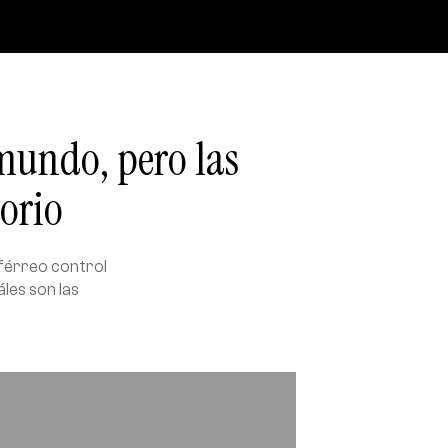
 mundo, pero las
torio
 férreo control
les son las