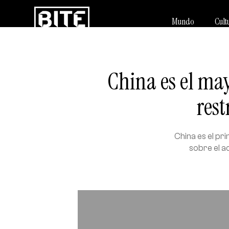
Mundo
Cult
China es el may
rest
China es el pr
sobre el a