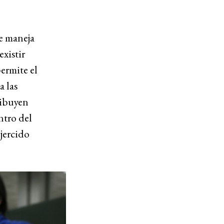
ue maneja
existir
ermite el
a las
ribuyen
ntro del
ejercido