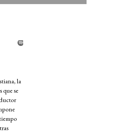
tiana, la
ís que se
oductor
impone
l tiempo
tras