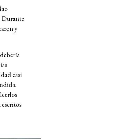
Mao
o. Durante
caron y
 debería
ias
idad casi
ondida.
leerlos
 escritos