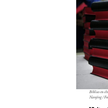
Biblias en ch
Nanjing
/ F