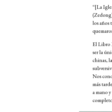
“[La Igle
(Zedong)”
los años 
quemaron
El Libro 
ser la ún
chinas, l
subversiv
Nos conoc
más tarde
a mano y 
completo”