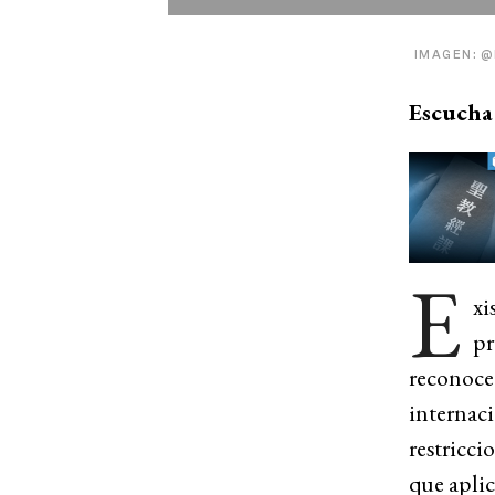
IMAGEN: 
Escucha 
E
xi
pr
reconoce 
internaci
restricci
que aplica