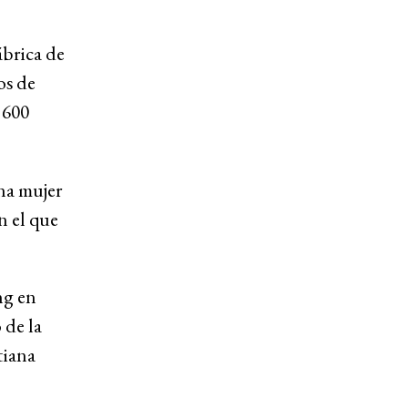
ábrica de
os de
 600
una mujer
n el que
ng en
 de la
tiana