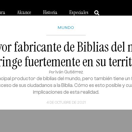
ura
Alcance
Historia
Especiales
MUNDO
or fabricante de Biblias del
ringe fuertemente en su terri
Iván Gutiérrez
Por
incipal productor de biblias del mundo, pero también tiene un
cceso de sus ciudadanos a la Biblia. Cómo es esto posible y cuá
implicaciones de esta realidad.
4 DE OCTUBRE DE 2021