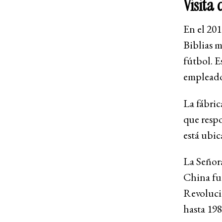
Visita
En el 20
Biblias m
fútbol. E
empleado
La fábric
que respo
está ubic
La Señor
China fue
Revolució
hasta 198