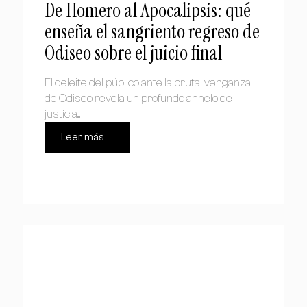
De Homero al Apocalipsis: qué
enseña el sangriento regreso de
Odiseo sobre el juicio final
El deleite del público ante la brutal venganza
de Odiseo revela un profundo anhelo de
justicia....
Leer más