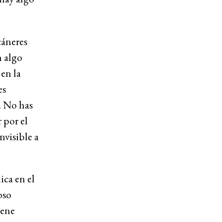
cáneres
n algo
 en la
es
o. No has
 por el
nvisible a
ica en el
oso
iene