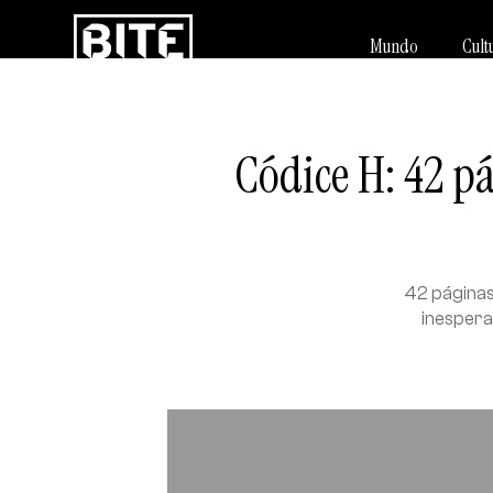
Mundo
Cult
Códice H: 42 p
42 páginas
inespera