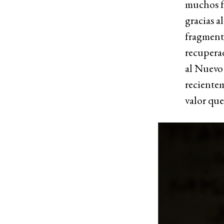
muchos fo
gracias a
fragment
recupera
al Nuevo
recientem
valor qu