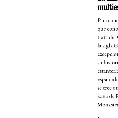
multie
Para com
que conoc
trata de
la sigla 
excepcion
su histor
estanterí
esparcido
se cree q
zona de P
Monaster