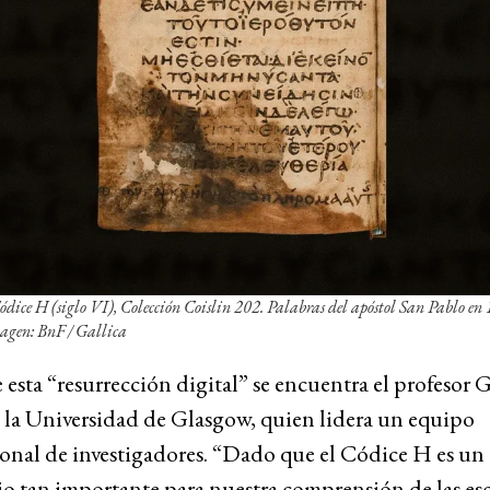
dice H (siglo VI), Colección Coislin 202. Palabras del apóstol San Pablo en 
magen: BnF / Gallica
 esta “resurrección digital” se encuentra el profesor 
 la Universidad de Glasgow, quien lidera un equipo
onal de investigadores. “Dado que el Códice H es un
o tan importante para nuestra comprensión de las esc