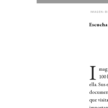
IMAGEN: B
Escucha 
I
magi
100 
ella. Sus 
documento
que visit
importan