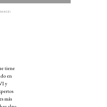
FRANCE)
e tiene
ido en
VI y
xpertos
es más
hay algo