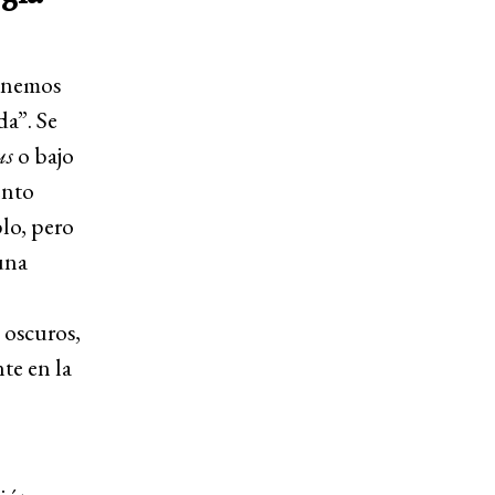
tenemos
da”. Se
us
o bajo
ento
blo, pero
una
 oscuros,
te en la