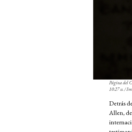
Página del Có
10:27 ss. / I
Detrás de
Allen, de
internaci
testimoni