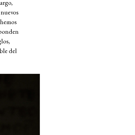
argo,
r nuevos
e hemos
sponden
los,
ble del