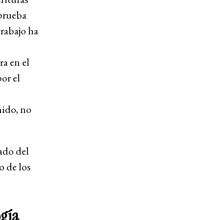
 prueba
rabajo ha
a en el
or el
ido, no
ado del
o de los
ogía