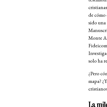
cristiana
de cómo 
sido una 
Manuscri
Monte Ath
Fideicom
Investig
solo ha r
¿Pero cóm
mapa? ¿Y 
cristiano
La mil