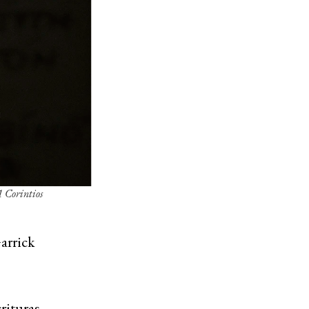
1 Corintios
Garrick
rituras