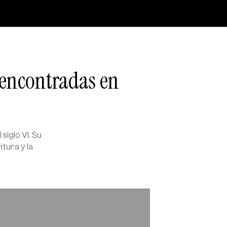
 encontradas en
iglo VI. Su
tura y la