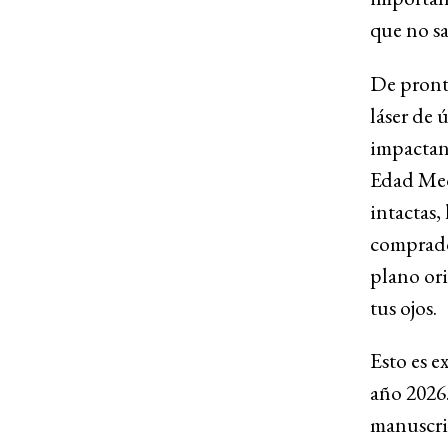
que no s
De pronto
láser de 
impactant
Edad Medi
intactas,
comprado
plano ori
tus ojos.
Esto es e
año 2026
manuscri