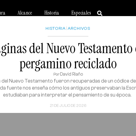
ura
Alcance
Historia
Especiales
HISTORIA
|
ARCHIVOS
áginas del Nuevo Testamento
pergamino reciclado
David Riaño
Por
 del Nuevo Testamento fueron recuperadas de un códice del s
da fuente nos enseña cómo los antiguos preservaban la Escri
estudiaban para interpretar el pensamiento de su época.
21 DE JULIO DE 2026