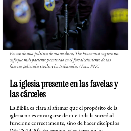
En vez de una política de mano dura, The Economist sugiere un
enfoque más paciente y centrado en el fortalecimiento de las
fuerzas policiales civiles y los tribunales. /
Foto: PNC
La iglesia presente en las favelas y
las cárceles
La Biblia es clara al afirmar que el propósito de la
iglesia no es encargarse de que toda la sociedad
funcione correctamente, sino de hacer discípulos
(Mt 28:19-20). En cambio, sí es tarea de los