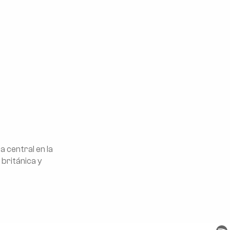
a central en la
 británica y