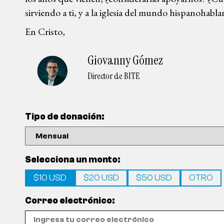
sirviendo a ti, y a la iglesia del mundo hispanohabla
En Cristo,
Giovanny Gómez
Director de BITE
Tipo de donación:
Selecciona un monto:
$10 USD
$20 USD
$50 USD
OTRO
Correo electrónico: