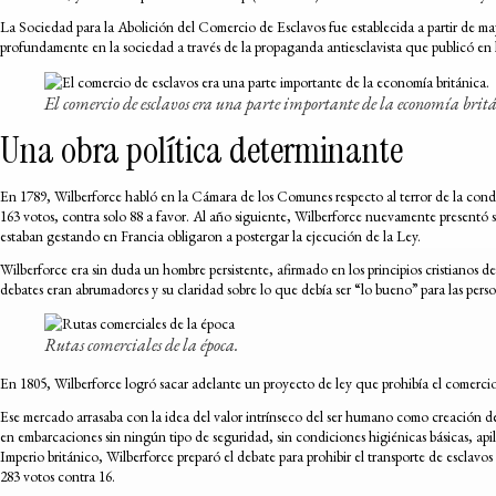
La Sociedad para la Abolición del Comercio de Esclavos fue establecida a partir de ma
profundamente en la sociedad a través de la propaganda antiesclavista que publicó en li
El comercio de esclavos era una parte importante de la economía brit
Una obra política determinante
En 1789, Wilberforce habló en la Cámara de los Comunes respecto al terror de la condic
163 votos, contra solo 88 a favor. Al año siguiente, Wilberforce nuevamente presentó s
estaban gestando en Francia obligaron a postergar la ejecución de la Ley.
Wilberforce era sin duda un hombre persistente, afirmado en los principios cristianos de
debates eran abrumadores y su claridad sobre lo que debía ser “lo bueno” para las perso
Rutas comerciales de la época.
En 1805, Wilberforce logró sacar adelante un proyecto de ley que prohibía el comercio de
Ese mercado arrasaba con la idea del valor intrínseco del ser humano como creación de 
en embarcaciones sin ningún tipo de seguridad, sin condiciones higiénicas básicas, apil
Imperio británico, Wilberforce preparó el debate para prohibir el transporte de escla
283 votos contra 16.