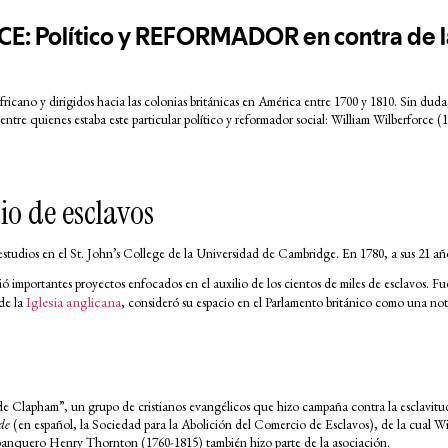
africano y dirigidos hacia las colonias británicas en América entre 1700 y 1810. Sin dud
ntre quienes estaba este particular político y reformador social: William Wilberforce (
io de esclavos
 estudios en el St. John’s College de la Universidad de Cambridge. En 1780, a sus 21 a
ió importantes proyectos enfocados en el auxilio de los cientos de miles de esclavos. F
Iglesia anglicana
 de la
, consideró su espacio en el Parlamento británico como una nota
e Clapham”, un grupo de cristianos evangélicos que hizo campaña contra la esclavitud 
ade
(en español, la Sociedad para la Abolición del Comercio de Esclavos), de la cual W
 banquero Henry Thornton (1760-1815) también hizo parte de la asociación.