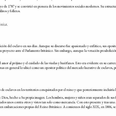
yo de 1787 y se convirtió en pionera de los movimientos sociales modernos. Su estructu
bros y folletos.
ánica.
ión del esclavo en sus días. Aunque su discurso fue apasionado y enfático, sus opositor
u proyecto ante el Parlamento británico. Sin embargo, aunque la votación proabolición 
l amor al prójimo y el cuidado de las viudas y huérfanos. Esto era evidente en su carrer
nas en general lo ubicó como un opositor político del mercado lucrativo de esclavos, pr
 esclavos en los territorios conquistados por el reino y que posteriormente incluiría la
Dios, hecho a Su propia imagen. Los hombres, mujeres y niños eran separados de sus fam
ados unos contra otros y vistos tan solo como mercancía. Con esto presente y tras una a
vos en embarcaciones propias del Reino Británico. A comienzos del siglo XIX, en 1806,