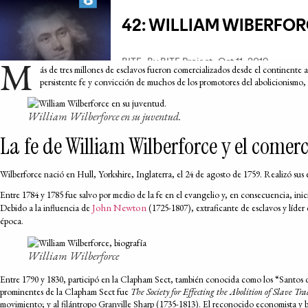
M
ás de tres millones de esclavos fueron comercializados desde el continente 
persistente fe y convicción de muchos de los promotores del abolicionismo, e
William Wilberforce en su juventud.
La fe de William Wilberforce y el comerc
Wilberforce nació en Hull, Yorkshire, Inglaterra, el 24 de agosto de 1759. Realizó sus
Entre 1784 y 1785 fue salvo por medio de la fe en el evangelio y, en consecuencia, inic
John Newton
Debido a la influencia de
(1725-1807), extraficante de esclavos y líder
época.
William Wilberforce
Entre 1790 y 1830, participó en la Clapham Sect, también conocida como los “Santos d
prominentes de la Clapham Sect fue
The Society for Effecting the Abolition of Slave Tr
movimiento; y al filántropo Granville Sharp (1735-1813). El reconocido economista y