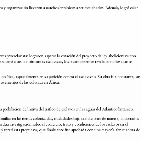
ra y organización llevaron a muchos británicos a ser escuchados. Además, logró calar
es proesclavistas lograron superar la votación del proyecto de ley abolicionista con
superó a sus contrincantes esclavistas, los levantamientos revolucionarios que se
a política, especialmente en su posición contra el esclavismo. Su obra fue constante, sus
ovenientes de las colonias en África.
 prohibición definitiva del tráfico de esclavos en las aguas del Atlántico británico.
ilias en las tierras colonizadas, trasladados bajo condiciones de muerte, atiborrados
rdua investigación sobre el comercio, trato y condiciones de los esclavos en el
 se planteó esta propuesta, que finalmente fue aprobada con una mayoría abrumadora de