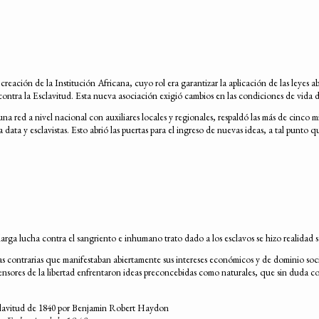
reación de la Institución Africana, cuyo rol era garantizar la aplicación de las leyes
contra la Esclavitud. Esta nueva asociación exigió cambios en las condiciones de vida d
red a nivel nacional con auxiliares locales y regionales, respaldó las más de cinco mil
data y esclavistas. Esto abrió las puertas para el ingreso de nuevas ideas, a tal punto 
 larga lucha contra el sangriento e inhumano trato dado a los esclavos se hizo realidad 
s contrarias que manifestaban abiertamente sus intereses económicos y de dominio socia
fensores de la libertad enfrentaron ideas preconcebidas como naturales, que sin duda co