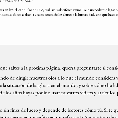
a Esclavitud de 1840.
tiera en ley, el 29 de julio de 1833, William Wilberforce murió. Dejó un poderoso lega
 en su época a alzar la voz en contra de los abusos a la humanidad, sino que hasta el 
 que saltes a la próxima página, quería preguntarte si cons
ndo de dirigir nuestros ojos a lo que el mundo considera 
la situación de la iglesia en el mundo, y sobre cómo ha lidi
de los años hayas podido usar nuestros videos y artículos 
o sin fines de lucro y depende de lectores cómo tú. Si te 
ánto gastas en un café o en un refresco? Con ese tipo de