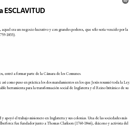
a, aquel era un negocio lucrativo y con grandes poderes, que sólo sería vencido por la
1759-1833).
ños, entró a formar parte de la Cámara de los Comunes.
ue así como puso en práctica los dos mandamientos en los que Jesús resumió toda la Ley.
ble herramienta para la transformación social de Inglaterra y el Reino británico de su
y apoyó el trabajo misionero en Inglaterra y sus colonias. Una de las sociedades más
ilberforce fue fundador junto a Thomas Clarkson (1760-1846), diácono y activista del