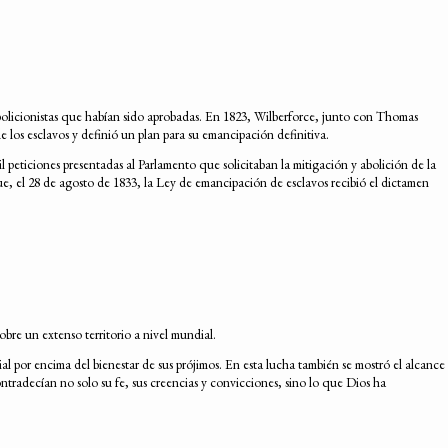
 abolicionistas que habían sido aprobadas. En 1823, Wilberforce, junto con Thomas
e los esclavos y definió un plan para su emancipación definitiva.
 peticiones presentadas al Parlamento que solicitaban la mitigación y abolición de la
que, el 28 de agosto de 1833, la Ley de emancipación de esclavos recibió el dictamen
sobre un extenso territorio a nivel mundial.
l por encima del bienestar de sus prójimos. En esta lucha también se mostró el alcance
ntradecían no solo su fe, sus creencias y convicciones, sino lo que Dios ha