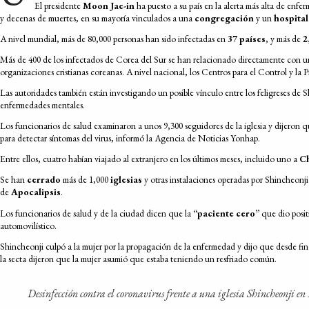
El presidente
Moon Jae-in
ha puesto a su país en la alerta más alta de enf
y decenas de muertes, en su mayoría vinculados a una
congregación
y un
hospital
A nivel mundial, más de 80,000 personas han sido infectadas en
37 países
, y más de
2
Más de 400 de los infectados de Corea del Sur se han relacionado directamente con un
organizaciones cristianas coreanas. A nivel nacional, los Centros para el Control y l
Las autoridades también están investigando un posible vínculo entre los feligreses de S
enfermedades mentales.
Los funcionarios de salud examinaron a unos 9,300 seguidores de la iglesia y dijeron q
para detectar síntomas del virus, informó la Agencia de Noticias Yonhap.
Entre ellos, cuatro habían viajado al extranjero en los últimos meses, incluido uno a
C
Se han
cerrado
más de 1,000
iglesias
y otras instalaciones operadas por Shincheonji
de
Apocalipsis
.
Los funcionarios de salud y de la ciudad dicen que la
“paciente cero”
que dio posit
automovilístico.
Shincheonji culpó a la mujer por la propagación de la enfermedad y dijo que desde fin
la secta dijeron que la mujer asumió que estaba teniendo un resfriado común.
Desinfección contra el coronavirus frente a una iglesia Shincheonji en