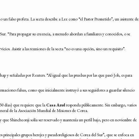
 un falso profeta. La secta describe a Lee como “el Pastor Prometido”, un asistente de
l Sur. “Para propagar su creencia, a menudo abordan a familiares y conocidos, o se
cios. Asistir a las reuniones de la secta “no es una opción, sino un requisito”.
p y señaladas por Reuters. “Al igual que las pruebas por las que pasó Job, es para
irmaciones falsas, como que inicialmente instruyó a sus seguidores a guardar silencio
 30 días) que requiere que la
Casa Azul
responda públicamente. Sin embargo, varios
general de la Asociación Mundial de Misiones de Corea.
ay que Shincheonji solía ser reservado y mantenía un perfil bajo, pero en noviembre de
 principales grupos herejes y pseudoreligiosos de Corea del Sur”, que se enfoca en