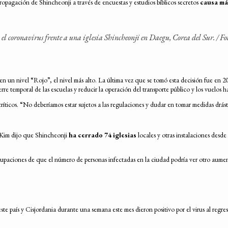
propagación de Shincheonji a través de encuestas y estudios bíblicos secretos
causa má
a el coronavirus frente a una iglesia Shincheonji en Daegu, Corea del Sur. /
Fo
en un nivel “Rojo”, el nivel más alto. La última vez que se tomó esta decisión fue en 
erre temporal de las escuelas y reducir la operación del transporte público y los vuelos 
íticos. “No deberíamos estar sujetos a las regulaciones y dudar en tomar medidas drásti
n Kim dijo que Shincheonji
ha cerrado 74 iglesias
locales y otras instalaciones desde
paciones de que el número de personas infectadas en la ciudad podría ver otro aume
e país y Cisjordania durante una semana este mes dieron positivo por el virus al regresar