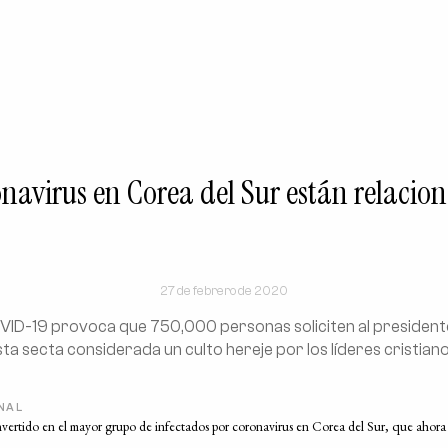
ronavirus en Corea del Sur están relaci
27 de febrero de 2020
OVID-19 provoca que 750,000 personas soliciten al presiden
ta secta considerada un culto hereje por los líderes cristianos
ONAL
onvertido en el mayor grupo de infectados por coronavirus en Corea del Sur, que ahor