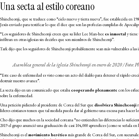
Una secta al estilo coreano
Shincheonji, que se traduce como “cielo nuevo y tierra nueva”, fue establecida en 19
Jesús enviado para testificar lo que él dice que son las profecías cumplidas de Apocalips
“Los seguidores de Shincheonji creen que su líder Lee Man-hee
es inmortal
y tiene 
infiltran en otras iglesias sin decirles que son miembros de Shincheonji”.
Tark dijo que los seguidores de Shincheonji probablemente sean más vulnerables a las inf
Asamblea general de la iglesia Shincheonji en enero de 2020 /
Foto: P
“Este caso de enfermedad es visto como un acto del diablo para detener el rápido creci
destruir nuestro avance”.
La secta dijo en un comunicado que estaba
cooperando plenamente
con los esfue
sobre la enfermedad.
Una petición pidiendo al presidente de Corea del Sur que
disolviera Shincheonji
r
líderes cristianos temen que tal medida pueda dar al gobierno una excusa para hacer l
Cho dijo que muchos en la sociedad coreana “no entienden las diferencias lo suficien
2019 el grupo anunció una graduación de casi 104,000 aprendices (como se señala en l
Shincheonji es el
movimiento herético
más grande de Corea del Sur, con sucursales