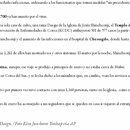
ermedades infecciosas, ordenando a los funcionarios que tomen medidas “sin precedentes
.
,700
ya han muerto por el virus.
a sola casa de culto, una rama Daegu de la Iglesia de Jesús Shincheonji, el
Templo d
a Prevención de Enfermedades de Corea (KCDC) atribuyeron 501 de 977 casos (a partir d
hincheonji y el aumento de las infecciones en el hospital de
Cheongdo
, donde hasta 
ue 1,261 de ellos han mostrado tos y otros síntomas. El martes por la noche, Shincheon
hina
, aunque ese viaje se produjo a principios de enero y no estaba cerca de Hubei.
 en Corea del Sur, y se les ha dicho a los miembros que, en cambio, vean los servicios 
ivo por primera vez tuvo contacto con unas 1,160 personas, tanto en la iglesia, como e
es de enero ha aconsejado a sus seguidores que se queden en casa si viajaron al extra
 Daegu. /
Foto Kim Jun-beom Yonhap vía AP