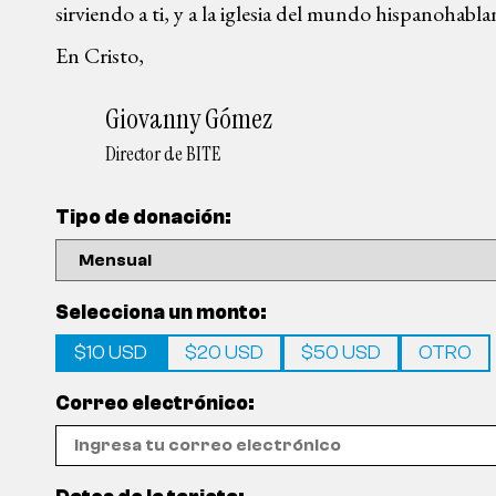
sirviendo a ti, y a la iglesia del mundo hispanohabla
En Cristo,
Giovanny Gómez
Director de BITE
Tipo de donación:
Selecciona un monto:
$10 USD
$20 USD
$50 USD
OTRO
Correo electrónico: