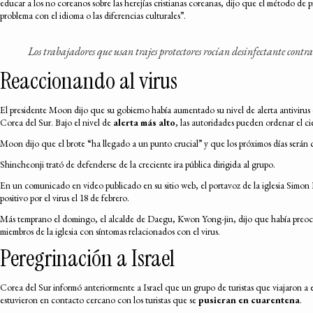
educar a los no coreanos sobre las herejías cristianas coreanas, dijo que el método de 
problema con el idioma o las diferencias culturales”.
Los trabajadores que usan trajes protectores rocían desinfectante contr
Reaccionando al virus
El presidente Moon dijo que su gobierno había aumentado su nivel de alerta antivirus 
Corea del Sur. Bajo el nivel de
alerta más alto
, las autoridades pueden ordenar el ci
Moon dijo que el brote “ha llegado a un punto crucial” y que los próximos días serán cr
Shincheonji trató de defenderse de la creciente ira pública dirigida al grupo.
En un comunicado en video publicado en su sitio web, el portavoz de la iglesia Simo
positivo por el virus el 18 de febrero.
Más temprano el domingo, el alcalde de Daegu, Kwon Yong-jin, dijo que había preocu
miembros de la iglesia con síntomas relacionados con el virus.
Peregrinación a Israel
Corea del Sur informó anteriormente a Israel que un grupo de turistas que viajaron a est
estuvieron en contacto cercano con los turistas que se
pusieran en cuarentena
.