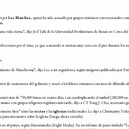
84 por
Lee Man-hee
, quien ha sido acusado por grupos cristianos convencionales como
is.
una vida eterna”, dijo Ji-il Tark de la Universidad Presbiteriana de Busan en Corea de
ecciones por el virus, ya que a menudo se sientan muy cerca en el piso durante los servi
lo
miento de Shincheonji”, dijo Lee a sus seguidores, según imágenes publicadas por Yonha
rzos de cuarentena del gobierno y acusó a los líderes cristianos coreanos de difundir af
eunió más de 750,000 firmas en cuatro días, casi cuadruplicando el umbral (200,000 en
o mismo con grupos religiosos regulares más tarde, dijo a CT Yong J. Cho, secretario 
temente bien” entre las
sectas
y las
iglesias
tradicionales. Le dijo a Christianity Tod
a pancarta masiva sobre la iglesia Daegu ahora cerrada).
 en 40 países, según Bareunmedia (Right Media). En un informe de junio titulado “Los