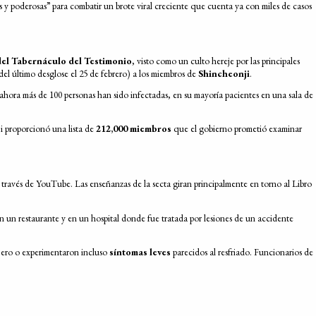
 y poderosas” para combatir un brote viral creciente que cuenta ya con miles de casos
el Tabernáculo del Testimonio
, visto como un culto hereje por las principales
el último desglose el 25 de febrero) a los miembros de
Shincheonji
.
ahora más de 100 personas han sido infectadas, en su mayoría pacientes en una sala de
ji proporcionó una lista de
212,000 miembros
que el gobierno prometió examinar
a través de YouTube. Las enseñanzas de la secta giran principalmente en torno al Libro
n un restaurante y en un hospital donde fue tratada por lesiones de un accidente
njero o experimentaron incluso
síntomas leves
parecidos al resfriado. Funcionarios de