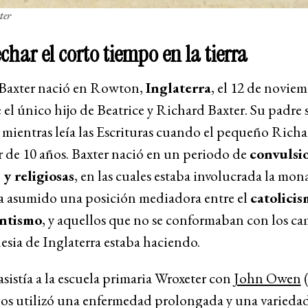
ter
char el corto tiempo en la tierra
Baxter nació en Rowton,
Inglaterra
, el 12 de novie
 el único hijo de Beatrice y Richard Baxter. Su padre 
 mientras leía las Escrituras cuando el pequeño Richa
 de 10 años. Baxter nació en un periodo de
convulsi
 y religiosas
, en las cuales estaba involucrada la mon
a asumido una posición mediadora entre el
catolici
antismo
, y aquellos que no se conformaban con los c
lesia de Inglaterra estaba haciendo.
istía a la escuela primaria Wroxeter con
John Owen
(
ios utilizó una enfermedad prolongada y una varieda