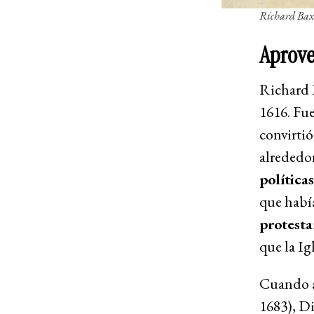
Richard Bax
Aprove
Richard 
1616. Fue
convirtió
alrededor
políticas
que habí
protest
que la Ig
Cuando as
1683), D