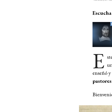
Escucha 
E
st
un
enseñó y 
pastores
Bienvenid