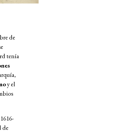
mbre de
se
rd tenía
ones
arquía,
smo
y el
ambios
1616-
d de