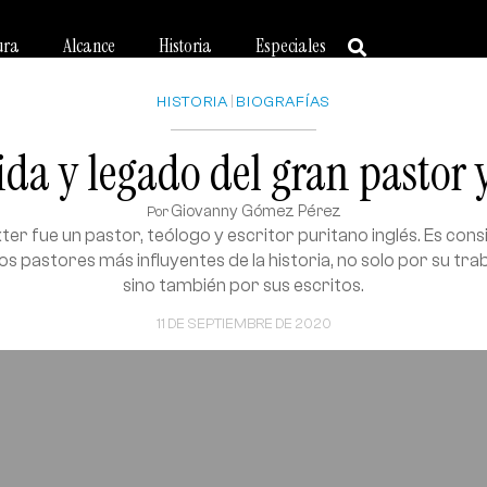
ura
Alcance
Historia
Especiales
HISTORIA
|
BIOGRAFÍAS
ida y legado del gran pastor 
Giovanny Gómez Pérez
Por
ter fue un pastor, teólogo y escritor puritano inglés. Es con
s pastores más influyentes de la historia, no solo por su tr
sino también por sus escritos.
11 DE SEPTIEMBRE DE 2020