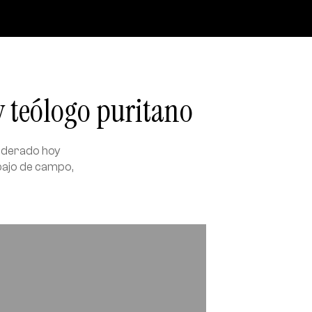
y teólogo puritano
siderado hoy
abajo de campo,