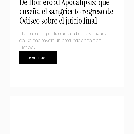
De Homero al Apocalipsis: qué
enseña el sangriento regreso de
Odiseo sobre el juicio final
El deleite del público ante la brutal venganza
de Odiseo revela un profundo anhelo de
justicia....
Leer más