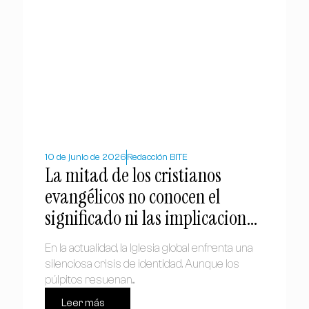
10 de junio de 2026
Redacción BITE
La mitad de los cristianos
evangélicos no conocen el
significado ni las implicaciones
de la Gran Comisión, según
En la actualidad, la Iglesia global enfrenta una
estudio
silenciosa crisis de identidad. Aunque los
púlpitos resuenan...
Leer más