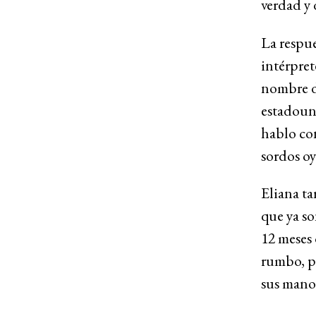
verdad y 
La respue
intérpret
nombre d
estadouni
hablo con
sordos oy
Eliana ta
que ya so
12 meses 
rumbo, pe
sus manos