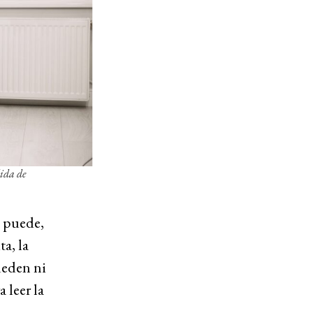
dida de
a puede,
ta, la
ueden ni
 leer la