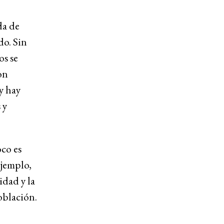
da de
do. Sin
os se
on
y hay
 y
oco es
ejemplo,
idad y la
población.