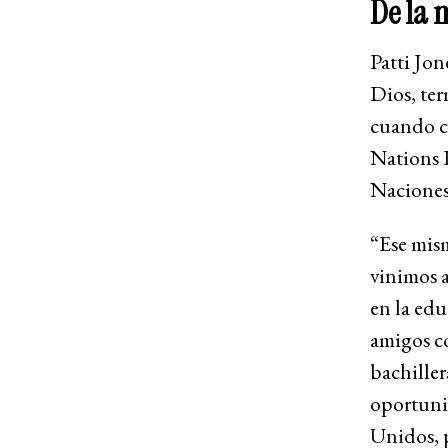
De la 
Patti Jon
Dios, ter
cuando ca
Nations I
Naciones)
“Ese mis
vinimos a
en la edu
amigos co
bachiller
oportunid
Unidos, p