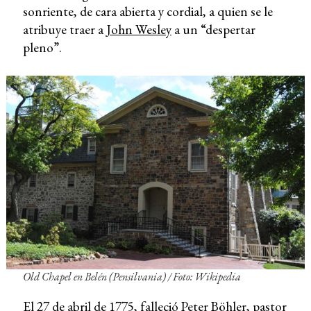
sonriente, de cara abierta y cordial, a quien se le
atribuye traer a
John Wesley
a un “despertar
pleno”.
Old Chapel en Belén (Pensilvania)
/ Foto: Wikipedia
El 27 de abril de 1775, falleció Peter Böhler, pastor