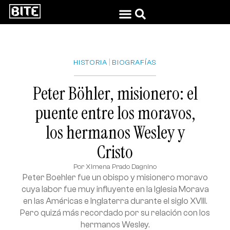
|
HISTORIA
BIOGRAFÍAS
Peter Böhler, misionero: el
puente entre los moravos,
los hermanos Wesley y
Cristo
Por
Ximena Prado Dagnino
Peter Boehler fue un obispo y misionero moravo
cuya labor fue muy influyente en la Iglesia Morava
en las Américas e Inglaterra durante el siglo XVIII.
Pero quizá más recordado por su relación con los
hermanos Wesley.