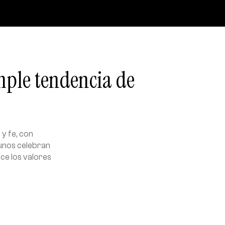
mple tendencia de
y fe, con
unos celebran
ce los valores