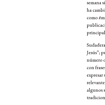
semana s
ha cambia
como #mo
publicaci
principal
Sudaderas
Jesús”; p
número de
con frase
expresar
relevante
algunos s
tradicion