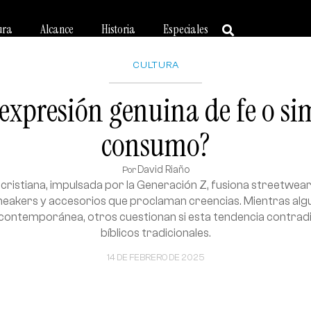
ura
Alcance
Historia
Especiales
CULTURA
¿expresión genuina de fe o si
consumo?
David Riaño
Por
cristiana, impulsada por la Generación Z, fusiona streetwear 
neakers y accesorios que proclaman creencias. Mientras alg
contemporánea, otros cuestionan si esta tendencia contradi
bíblicos tradicionales.
14 DE FEBRERO DE 2025