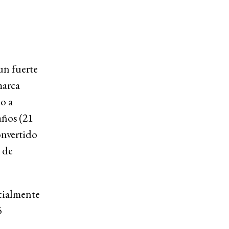
un fuerte
marca
mo a
años (21
onvertido
 de
ecialmente
ó