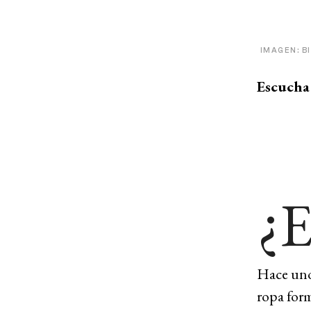
IMAGEN: B
Escucha 
¿
Hace unos
ropa form