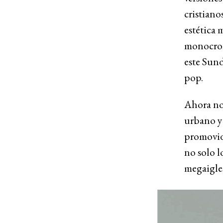
cristiano
estética 
monocromá
este Sund
pop.
Ahora no 
urbano y 
promovid
no solo l
megaigles