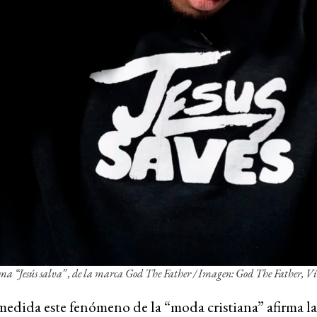
lema
“Jesús salva”
, de la marca
God The Father
/ Imagen:
God The Father
, V
edida este fenómeno de la “moda cristiana” afirma la