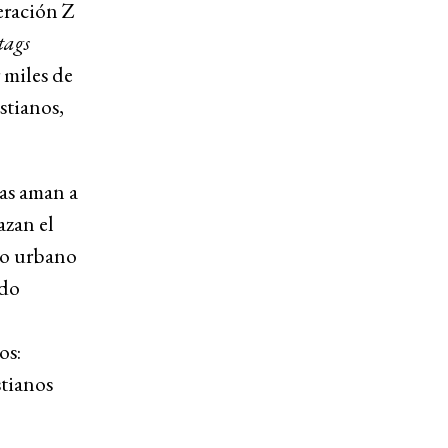
eración Z
tags
 miles de
stianos,
as aman a
azan el
ilo urbano
ndo
os:
stianos