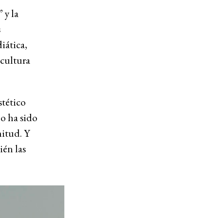
 y la
s
iática,
 cultura
stético
no ha sido
itud. Y
ién las