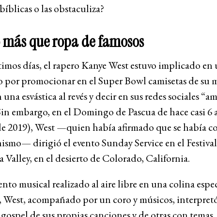
bíblicas o las obstaculiza?
más que ropa de famosos
timos días, el rapero Kanye West estuvo implicado en 
o por promocionar en el Super Bowl camisetas de su 
 una esvástica al revés y decir en sus redes sociales “a
Sin embargo, en el Domingo de Pascua de hace casi 6 
de 2019), West —quien había afirmado que se había c
anismo— dirigió el evento Sunday Service en el Festival
 Valley, en el desierto de Colorado, California.
ento musical realizado al aire libre en una colina esp
, West, acompañado por un coro y músicos, interpret
 gospel de sus propias canciones y de otras con temas