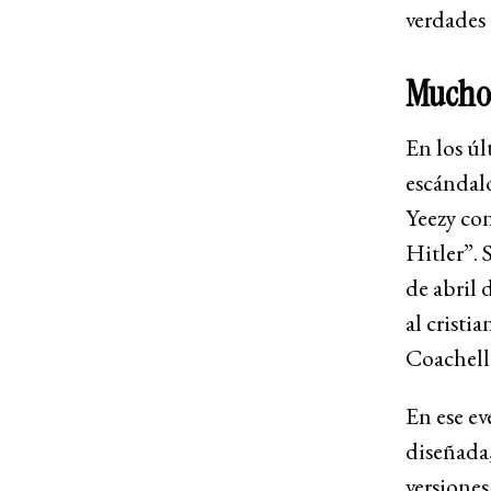
verdades 
Mucho 
En los úl
escándal
Yeezy con
Hitler”. 
de abril 
al cristi
Coachella
En ese ev
diseñada
versiones