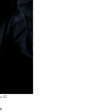
ía IG
s