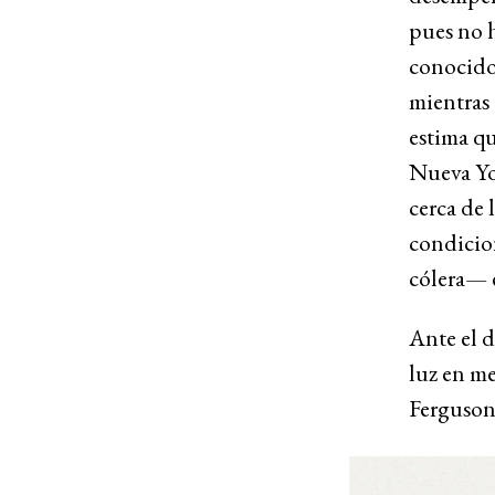
pues no 
conocid
mientras 
estima qu
Nueva Yor
cerca de 
condicion
cólera— 
Ante el d
luz en me
Ferguson