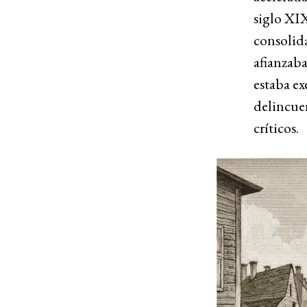
siglo XIX
consolida
afianzaba
estaba ex
delincuen
críticos.