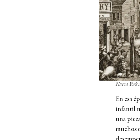
Nueva York a
En esa ép
infantil 
una pieza
muchos de
desempeña