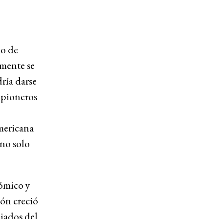
io de
lmente se
ría darse
s pioneros
mericana
no solo
ómico y
ón creció
iados del