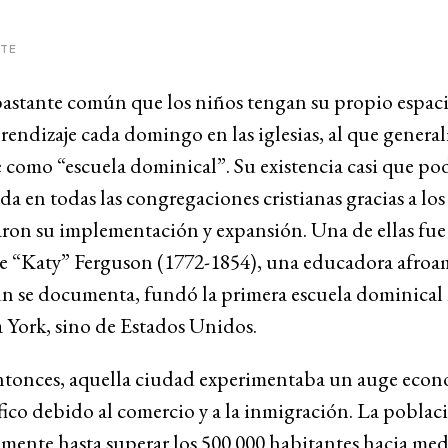
ITE
bastante común que los niños tengan su propio espac
rendizaje cada domingo en las iglesias, al que genera
 como “escuela dominical”. Su existencia casi que pod
da en todas las congregaciones cristianas gracias a lo
aron su implementación y expansión. Una de ellas fue
e “Katy” Ferguson (1772-1854), una educadora afroa
ún se documenta, fundó la primera escuela dominical 
 York, sino de Estados Unidos.
entonces, aquella ciudad experimentaba un auge econ
co debido al comercio y a la inmigración. La poblaci
mente hasta superar los 500.000 habitantes hacia med