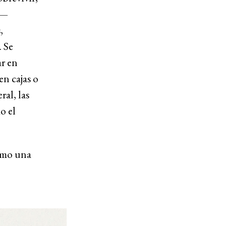
 —
,
. Se
ar en
n cajas o
ral, las
o el
como una