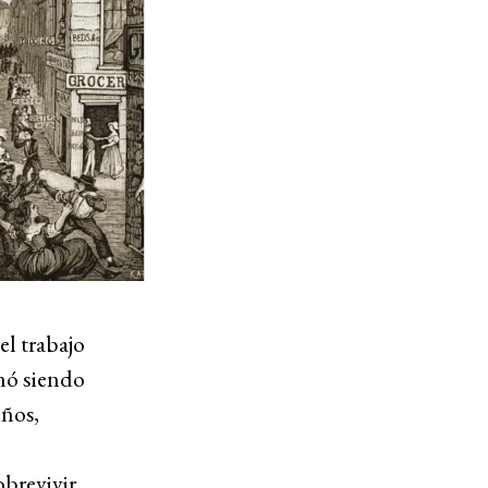
el trabajo
nó siendo
iños,
brevivir,