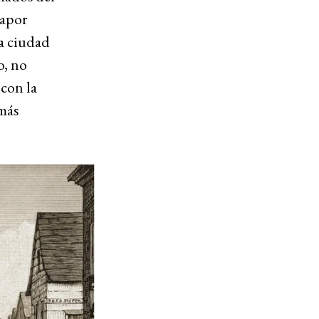
vapor
la ciudad
o, no
 con la
 más