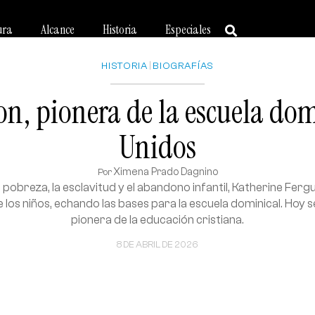
ura
Alcance
Historia
Especiales
HISTORIA
|
BIOGRAFÍAS
on, pionera de la escuela dom
Unidos
Ximena Prado Dagnino
Por
 pobreza, la esclavitud y el abandono infantil, Katherine Fergu
e los niños, echando las bases para la escuela dominical. Hoy s
pionera de la educación cristiana.
8 DE ABRIL DE 2026