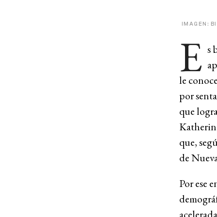
IMAGEN: B
E
s 
ap
le conoce
por senta
que logr
Katherin
que, seg
de Nueva
Por ese 
demográfi
acelerada