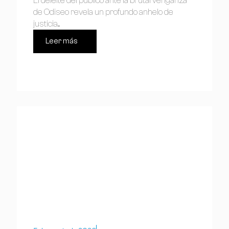
El deleite del público ante la brutal venganza
de Odiseo revela un profundo anhelo de
justicia....
Leer más