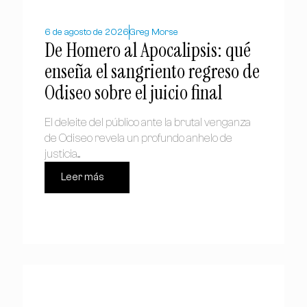
6 de agosto de 2026
Greg Morse
De Homero al Apocalipsis: qué
enseña el sangriento regreso de
Odiseo sobre el juicio final
El deleite del público ante la brutal venganza
de Odiseo revela un profundo anhelo de
justicia....
Leer más