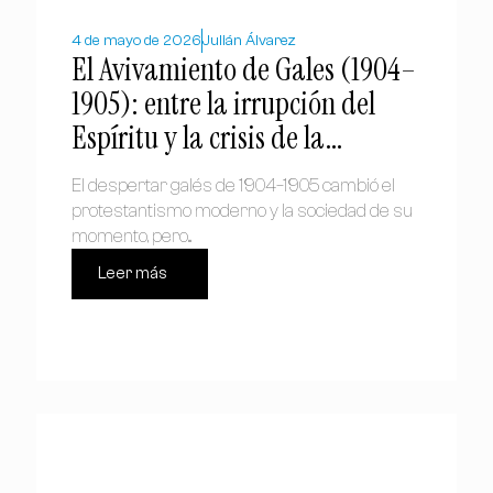
4 de mayo de 2026
Julián Álvarez
El Avivamiento de Gales (1904–
1905): entre la irrupción del
Espíritu y la crisis de la
modernidad protestante
El despertar galés de 1904–1905 cambió el
protestantismo moderno y la sociedad de su
momento, pero...
Leer más