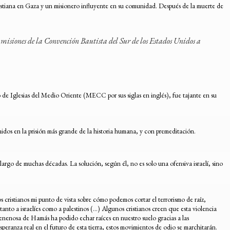
ristiana en Gaza y un misionero influyente en su comunidad. Después de la muerte de
isiones de la Convención Bautista del Sur de los Estados Unidos a
io de Iglesias del Medio Oriente (MECC por sus siglas en inglés), fue tajante en su
nidos en la prisión más grande de la historia humana, y con premeditación.
 largo de muchas décadas. La solución, según él, no es solo una ofensiva israelí, sino
s cristianos mi punto de vista sobre cómo podemos cortar el terrorismo de raíz,
tanto a israelíes como a palestinos (…) Algunos cristianos creen que esta violencia
venenosa de Hamás ha podido echar raíces en nuestro suelo gracias a las
peranza real en el futuro de esta tierra, estos movimientos de odio se marchitarán.