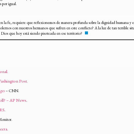
s por igual.
 la fe, requiere que reflexionemos de manera profunda sobre la dignidad humana y el h
lernos con nuestros hermanos que sufren en este conflicto? A la luz de tan terrible sit
Dios que hoy está siendo pisoteada en ese territorio?
onal.
Washington Post.
ges
– CNN.
 toll? – AP News
.
ERS
.
Monitor.
eera.