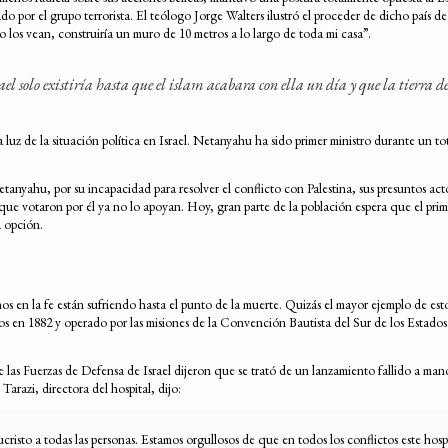
ado por el grupo terrorista. El teólogo Jorge Walters ilustró el proceder de dicho país d
o los vean, construiría un muro de 10 metros a lo largo de toda mi casa”.
el solo existiría hasta que el islam acabara con ella un día y que la tierra d
 luz de la situación política en Israel. Netanyahu ha sido primer ministro durante un t
tanyahu, por su incapacidad para resolver el conflicto con Palestina, sus presuntos ac
que votaron por él ya no lo apoyan. Hoy, gran parte de la población espera que el primer
a opción.
nos en la fe están sufriendo hasta el punto de la muerte. Quizás el mayor ejemplo de es
n 1882 y operado por las misiones de la Convención Bautista del Sur de los Estados Un
e las Fuerzas de Defensa de Israel dijeron que se trató de un lanzamiento fallido a mano
Tarazi, directora del hospital, dijo:
o a todas las personas. Estamos orgullosos de que en todos los conflictos este hospital 