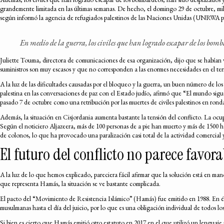
grandemente limitada en las últimas semanas. De hecho, el domingo 29 de octubre, mil
según informó la agencia de refugiados palestinos de las Naciones Unidas (UNRWA por 
En medio de la guerra, los civiles que han logrado escapar de los bomb
Juliette Touma, directora de comunicaciones de esa organización, dijo que se habían v
suministros son muy escasos y que no corresponden a las enormes necesidades en el ter
A la luz de las dificultades causadas por el bloqueo y la guerra, un buen número de los
palestina en las conversaciones de paz con el Estado judío, afirmó que “El mundo sig
pasado 7 de octubre como una retribución por las muertes de civiles palestinos en rondas
Además, la situación en Cisjordania aumenta bastante la tensión del conflicto. La ocupa
Según el noticiero Aljazeera, más de 100 personas de a pie han muerto y más de 1500 h
de colonos, lo que ha provocado una paralización casi total de la actividad comercial 
El futuro del conflicto no parece favora
A la luz de lo que hemos explicado, pareciera fácil afirmar que la solución está en man
que representa Hamás, la situación se ve bastante complicada.
El pacto del “Movimiento de Resistencia Islámico” (Hamás) fue emitido en 1988. En él se
musulmanas hasta el día del juicio, por lo que es una obligación individual de todos los
Si bien es cierto que Hamás emitió otro estatuto en 2017 en el que utilizó un lenguaj