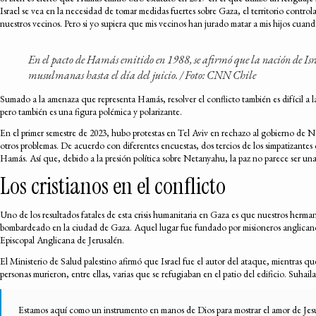
Israel se vea en la necesidad de tomar medidas fuertes sobre Gaza, el territorio control
nuestros vecinos. Pero si yo supiera que mis vecinos han jurado matar a mis hijos cuand
En el pacto de
Hamás
emitido en 1988, se afirmó que la nación de Isra
musulmanas hasta el día del juicio. /
Foto: CNN Chile
Sumado a la amenaza que representa Hamás, resolver el conflicto también es difícil a la
pero también es una figura polémica y polarizante.
En el primer semestre de 2023, hubo protestas en Tel Aviv en rechazo al gobierno de Ne
otros problemas. De acuerdo con diferentes encuestas, dos tercios de los simpatizantes 
Hamás. Así que, debido a la presión política sobre Netanyahu, la paz no parece ser un
Los cristianos en el conflicto
Uno de los resultados fatales de esta crisis humanitaria en Gaza es que nuestros herma
bombardeado en la ciudad de Gaza. Aquel lugar fue fundado por misioneros anglicanos e
Episcopal Anglicana de Jerusalén.
El Ministerio de Salud palestino afirmó que Israel fue el autor del ataque, mientras qu
personas murieron, entre ellas, varias que se refugiaban en el patio del edificio. Suhaila 
Estamos aquí como un instrumento en manos de Dios para mostrar el amor de Jesucrist