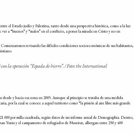
ntre el Estado judío y Palestina, tanto desde una perspectiva histórica, como a la luz
e ver a “buenos” y “malos” en el conflicto, a poner la mirada en Cristo y no en
aza. Comenzaremos revisando las difíciles condiciones socioeconómicas de sus habitantes,
ristiano.
ó con la operación “Espada de hierro”. /
Foto: the International
s desde y hacia esa zona en 2005. Aunque al principio se trataba de una medida
ia, por la cual se conoce a aquel territorio como “la prisión al aire libre más grande
e 21 000 por milla cuadrada, según datos de un informe anual de Demographia. Dentro,
Khan Yunis y el campamento de refugiados de Nuseirat, albergan entre 250 y 400