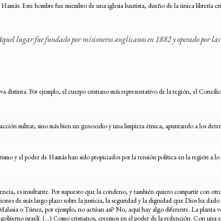
 Hamás. Este hombre fue miembro de una iglesia bautista, dueño de la única librería c
el lugar fue fundado por misioneros anglicanos en 1882 y operado por las m
va distinta. Por ejemplo, el cuerpo cristiano más representativo de la región, el Concil
acción militar, sino más bien un genocidio y una limpieza étnica, apuntando a los dete
orismo y el poder de Hamás han sido propiciados por la tensión política en la región a lo
olencia, es insultante. Por supuesto que la condeno, y también quiero compartir con otro
tiones de más largo plazo sobre la justicia, la seguridad y la dignidad que Dios ha dado 
e Malasia o Túnez, por ejemplo, no actúan así? No, aquí hay algo diferente. La planta 
 gobierno israelí. (…) Como cristianos, creemos en el poder de la redención. Con una es