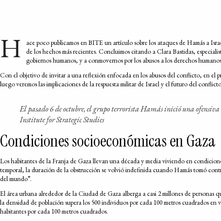
H
ace poco publicamos en BITE un artículo sobre los ataques de Hamás a Israel e
de los hechos más recientes. Concluimos citando a Clara Bastidas, especialis
gobiernos humanos, y a conmovernos por los abusos a los derechos humanos qu
Con el objetivo de invitar a una reflexión enfocada en los abusos del conflicto, en el 
luego veremos las implicaciones de la respuesta militar de Israel y el futuro del confl
El pasado 6 de octubre, el grupo terrorista Hamás inició una ofensiva co
Institute for Strategic Studies
Condiciones socioeconómicas en Gaza
Los habitantes de la Franja de Gaza llevan una década y media viviendo en condicione
temporal, la duración de la obstrucción se volvió indefinida cuando Hamás tomó control 
del mundo”.
El área urbana alrededor de la Ciudad de Gaza alberga a casi 2 millones de personas
la densidad de población supera los 500 individuos por cada 100 metros cuadrados en 
habitantes por cada 100 metros cuadrados.