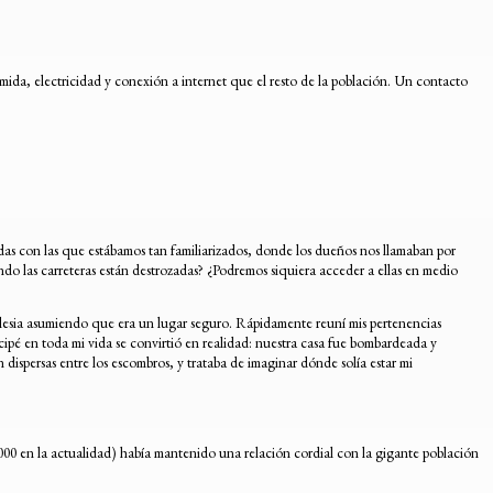
omida, electricidad y conexión a internet que el resto de la población. Un contacto
ndas con las que estábamos tan familiarizados, donde los dueños nos llamaban por
do las carreteras están destrozadas? ¿Podremos siquiera acceder a ellas en medio
iglesia asumiendo que era un lugar seguro. Rápidamente reuní mis pertenencias
cipé en toda mi vida se convirtió en realidad: nuestra casa fue bombardeada y
n dispersas entre los escombros, y trataba de imaginar dónde solía estar mi
000 en la actualidad) había mantenido una relación cordial con la gigante población