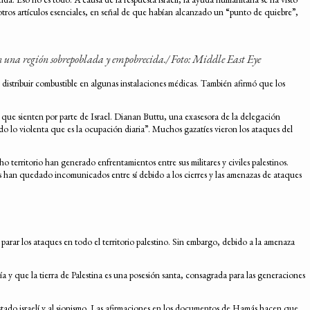
ros artículos esenciales, en señal de que habían alcanzado un “punto de quiebre”,
 en una región sobrepoblada y empobrecida./
Foto: Middle East Eye
distribuir combustible en algunas instalaciones médicas. También afirmó que los
n que sienten por parte de Israel. Dianan Buttu, una exasesora de la delegación
 lo violenta que es la ocupación diaria”. Muchos gazatíes vieron los ataques del
 territorio han generado enfrentamientos entre sus militares y civiles palestinos.
os han quedado incomunicados entre sí debido a los cierres y las amenazas de ataques
 parar los ataques en todo el territorio palestino. Sin embargo, debido a la amenaza
ía y que la tierra de Palestina es una posesión santa, consagrada para las generaciones
Estado israelí y al sionismo. Las afirmaciones en los documentos de Hamás hacen que