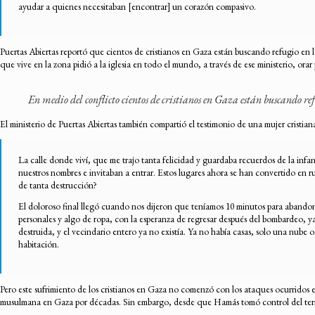
ayudar a quienes necesitaban [encontrar] un corazón compasivo.
Puertas Abiertas reportó que cientos de cristianos en Gaza están buscando refugio en la
que vive en la zona pidió a la iglesia en todo el mundo, a través de ese ministerio, ora
En medio del conflicto cientos de cristianos en Gaza están buscando refu
El ministerio de Puertas Abiertas también compartió el testimonio de una mujer cristi
La calle donde viví, que me trajo tanta felicidad y guardaba recuerdos de la infa
nuestros nombres e invitaban a entrar. Estos lugares ahora se han convertido en 
de tanta destrucción?
El doloroso final llegó cuando nos dijeron que teníamos 10 minutos para abandona
personales y algo de ropa, con la esperanza de regresar después del bombardeo, y
destruida, y el vecindario entero ya no existía. Ya no había casas, solo una nube o
habitación.
Pero este sufrimiento de los cristianos en Gaza no comenzó con los ataques ocurridos
musulmana en Gaza por décadas. Sin embargo, desde que Hamás tomó control del terri