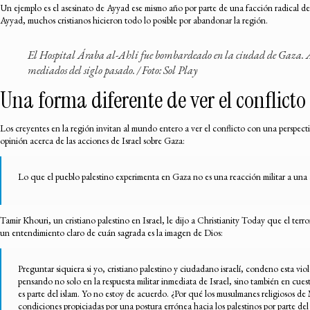
Un ejemplo es el asesinato de Ayyad ese mismo año por parte de una facción radical de
Ayyad, muchos cristianos hicieron todo lo posible por abandonar la región.
El Hospital Áraba al-Ahli fue bombardeado en la ciudad de Gaza. Aqu
mediados del siglo pasado. /
Foto: Sol Play
Una forma diferente de ver el conflicto
Los creyentes en la región invitan al mundo entero a ver el conflicto con una perspecti
opinión acerca de las acciones de Israel sobre Gaza:
Lo que el pueblo palestino experimenta en Gaza no es una reacción militar a una 
Tamir Khouri, un cristiano palestino en Israel, le dijo a Christianity Today que el terr
un entendimiento claro de cuán sagrada es la imagen de Dios:
Preguntar siquiera si yo, cristiano palestino y ciudadano israelí, condeno esta vi
pensando no solo en la respuesta militar inmediata de Israel, sino también en cues
es parte del islam. Yo no estoy de acuerdo. ¿Por qué los musulmanes religiosos d
condiciones propiciadas por una postura errónea hacia los palestinos por parte del