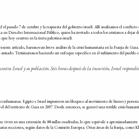
l pasado 7 de octubre y la respuesta del gobierno israelí. Allí analizamos el conflicto e
ta en Derecho Internacional Público, quien ha invitado a todos los cristianos a dejar d
e hoy ocurren en la tierra palestina-israelí.
presente artículo, haremos un breve análisis de la crisis humanitaria en la Franja de G
icto armado. Terminaremos haciendo un enfoque específico en el sufrimiento del pueblo c
ntra Israel y su población. Seis horas después de la incursión, Israel respondi
s inhumanas. Egipto e Israel impusieron un bloqueo al movimiento de bienes y persona
del territorio de Gaza en 2007. Desde entonces, se generó una terrible crisis humanitar
 que viven en una extensión de 88 millas cuadradas, lo que equivale a aproximadament
varias secciones, según datos de la Comisión Europea. Otras áreas de la franja, como 