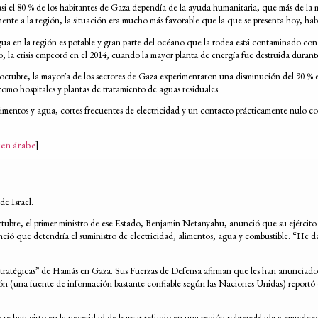
 el 80 % de los habitantes de Gaza dependía de la ayuda humanitaria, que más de la mi
te a la región, la situación era mucho más favorable que la que se presenta hoy, ha
gua en la región es potable y gran parte del océano que la rodea está contaminado con
o, la crisis empeoró en el 2014, cuando la mayor planta de energía fue destruida durant
octubre, la mayoría de los sectores de Gaza experimentaron una disminución del 90 % e
como hospitales y plantas de tratamiento de aguas residuales.
imentos y agua, cortes frecuentes de electricidad y un contacto prácticamente nulo con
gen árabe
]
de Israel.
ctubre, el primer ministro de ese Estado, Benjamin Netanyahu, anunció que su ejército 
nció que detendría el suministro de electricidad, alimentos, agua y combustible. “He
atégicas” de Hamás en Gaza. Sus Fuerzas de Defensa afirman que les han anunciado a l
gión (una fuente de información bastante confiable según las Naciones Unidas) reportó q
se han visto en la necesidad de buscar refugio en una región sobrepoblada y empobrecid