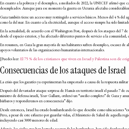
En cuanto a la pobreza y el desempleo, a mediados de 2022, la UNICEF afirmó que casi
desempleados. Aunque para ese momento la guerra en Ucrania afectaba considerablemen
Gaza también tiene un acceso muy restringido a servicios básicos. Menos del 4 % del a
como la del mar. En cuanto a la electricidad, aunque el acceso siempre ha sido limitad
En la actualidad, de acuerdo con el Washington Post, después de los ataques del 7 de 
desde el espacio exterior, y ha afectado diferentes puntos de servicio a la comunidad, 
En resumen, en Gaza la gran mayoría de sus habitantes sufren desempleo, escasez de al
apoyos voluntarios de las organizaciones humanitarias internacionales.
El 75 % de los cristianos que viven en Israel y Palestina son de ori
[Puedes leer:
Consecuencias de los ataques de Israel
La crisis que los gazatíes ya experimentan ha empeorado a causa de la respuesta militar 
Después del devastador ataque sorpresa de Hamás en territorio israelí el pasado 7 de o
ministro de defensa israelí, Yoav Gallant, ordenó un “asedio completo” de Gaza y anu
bárbaros y responderemos en consecuencia” dijo.
Desde entonces, Israel ha estado bombardeando lo que describe como ubicaciones “estr
Pero, a pesar de este esfuerzo por guardar vidas, el Ministerio de Salud de aquella re
incluyendo casi 3000 menores de edad.
Además, los civiles que han logrado escapar de los bombardeos, han sido desplazados y 