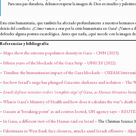
Para una paz duradera, debemos respetar la imagen de Dios en israelíes y palestino
Esta crisis humanitaria, que también ha afectado profundamente a nuestros hermanos en
detrás del conflicto. ¿Cómo vamos a orar por la crisis humanitaria en Gaza? ¿Vamos a do
defender alguna postura escatológica. Antes que nada, ¿qué sucede con la imagen de 
Referencias y bibliografía
Maps show the extreme population density in Gaza – CNN (2023).
–
Fifteen years of the blockade of the Gaza Strip – UNICEF (2022).
–
Timeline: the humanitarian impact of the Gaza blockade – OXFAM Internati
–
See how Israel’s siege has plunged Gaza into darkness and isolation – The 
–
Israeli defense minister orders ‘complete siege’ of Gaza, as Hamas threatens hosta
–
What is Gaza’s Ministry of Health and how does it calculate the war’s death
–
Gazans at ‘breaking point’ as aid centres looted, UN agency says – REUT
–
In Gaza, a different view of the Hamas raid on Israel
–
– The Christian Science 
Palestinians in West Bank face closures, attacks amid Israeli offensive – Aljaz
–