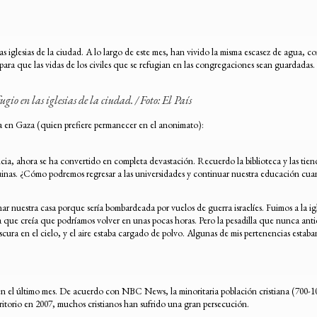
s iglesias de la ciudad. A lo largo de este mes, han vivido la misma escasez de agua, c
r para que las vidas de los civiles que se refugian en las congregaciones sean guardadas.
gio en las iglesias de la ciudad. /
Foto: El País
ana en Gaza (quien prefiere permanecer en el anonimato):
ncia, ahora se ha convertido en completa devastación. Recuerdo la biblioteca y las tie
ruinas. ¿Cómo podremos regresar a las universidades y continuar nuestra educación cuan
r nuestra casa porque sería bombardeada por vuelos de guerra israelíes. Fuimos a la 
a que creía que podríamos volver en unas pocas horas. Pero la pesadilla que nunca anti
scura en el cielo, y el aire estaba cargado de polvo. Algunas de mis pertenencias estaba
 en el último mes. De acuerdo con NBC News, la minoritaria población cristiana (700-1
torio en 2007, muchos cristianos han sufrido una gran persecución.