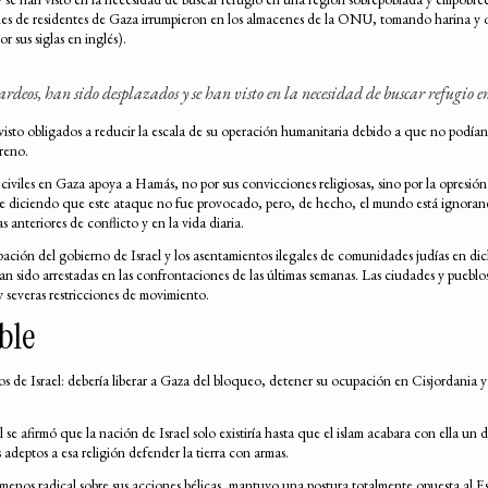
es de residentes de Gaza irrumpieron en los almacenes de la ONU, tomando harina y ot
sus siglas en inglés).
ardeos, han sido desplazados y se han visto en la necesidad de buscar refugio
isto obligados a reducir la escala de su operación humanitaria debido a que no podían 
reno.
 civiles en Gaza apoya a Hamás, no por sus convicciones religiosas, sino por la opresió
ue diciendo que este ataque no fue provocado, pero, de hecho, el mundo está ignorando
 anteriores de conflicto y en la vida diaria.
ción del gobierno de Israel y los asentamientos ilegales de comunidades judías en dicho
an sido arrestadas en las confrontaciones de las últimas semanas. Las ciudades y puebl
y severas restricciones de movimiento.
ble
os de Israel: debería liberar a Gaza del bloqueo, detener su ocupación en Cisjordania y
 afirmó que la nación de Israel solo existiría hasta que el islam acabara con ella un d
 adeptos a esa religión defender la tierra con armas.
e menos radical sobre sus acciones bélicas, mantuvo una postura totalmente opuesta al 