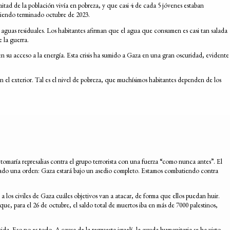
tad de la población vivía en pobreza, y que casi 4 de cada 5 jóvenes estaban
biendo terminado octubre de 2023.
 aguas residuales. Los habitantes afirman que el agua que consumen es casi tan salada
e la guerra.
n su acceso a la energía. Esta crisis ha sumido a Gaza en una gran oscuridad, evidente
 el exterior. Tal es el nivel de pobreza, que muchísimos habitantes dependen de los
tomaría represalias contra el grupo terrorista con una fuerza “como nunca antes”. El
 dado una orden: Gaza estará bajo un asedio completo. Estamos combatiendo contra
os civiles de Gaza cuáles objetivos van a atacar, de forma que ellos puedan huir.
ue, para el 26 de octubre, el saldo total de muertos iba en más de 7000 palestinos,
a. Eso no es todo. A causa de la respuesta israelí, la ayuda humanitaria se ha visto