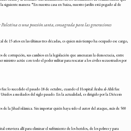
e la siguiente manera: “En nuestra casa en Suiza, nuestro jardín está pegado al de
e Palestina es una posesión santa, consagrada para las generaciones
otal de 15 años en las últimas tres décadas, es quien más tiempo ha ocupado ese cargo,
tos de corrupción, sus cambios en la legislación que amenazan la democracia, entre
 ministro actúe con todo el poder militar para rescatar a los civiles secuestrados por
to fue lo sucedido el pasado 18 de octubre, cuando el Hospital Áraba al-Ahli fue
idos a mediados del siglo pasado. En la actualidad, es dirigido por la Diócesis
s de la Jihad islámica. Sin importar quién haya sido el autor del ataque, más de 500
estuviera allí para eliminar el sufrimiento de los heridos, de los pobres y para