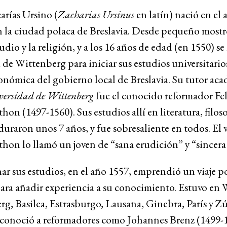
arías Ursino (
Zacharias Ursinus
en latín) nació en el
n la ciudad polaca de Breslavia. Desde pequeño mostr
tudio y la religión, y a los 16 años de edad (en 1550) s
 de Wittenberg para iniciar sus estudios universitario
nómica del gobierno local de Breslavia. Su tutor ac
versidad de Wittenberg
fue el conocido reformador Fe
on (1497-1560). Sus estudios allí en literatura, filoso
duraron unos 7 años, y fue sobresaliente en todos. El 
on lo llamó un joven de “sana erudición” y “sincera
ar sus estudios, en el año 1557, emprendió un viaje p
ara añadir experiencia a su conocimiento. Estuvo en
g, Basilea, Estrasburgo, Lausana, Ginebra, París y Zú
e conoció a reformadores como Johannes Brenz (1499-