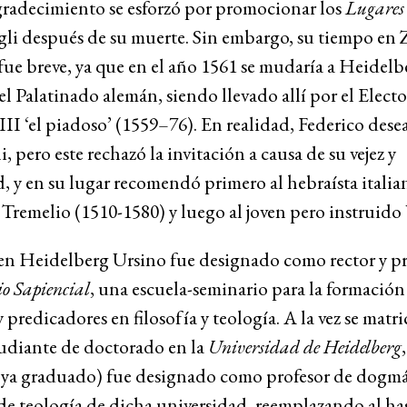
gradecimiento se esforzó por promocionar los
Lugares
gli después de su muerte. Sin embargo, su tiempo en 
ue breve, ya que en el año 1561 se mudaría a Heidelb
l Palatinado alemán, siendo llevado allí por el Electo
III ‘el piadoso’ (1559–76). En realidad, Federico desea
i, pero este rechazó la invitación a causa de su vejez y
, y en su lugar recomendó primero al hebraísta italia
remelio (1510-1580) y luego al joven pero instruido 
en Heidelberg Ursino fue designado como rector y pr
io Sapiencial
, una escuela-seminario para la formación
y predicadores en filosofía y teología. A la vez se matr
udiante de doctorado en la
Universidad de Heidelberg
(ya graduado) fue designado como profesor de dogmát
de teología de dicha universidad, reemplazando al ha