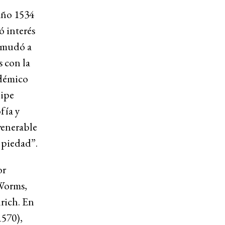
 año 1534
ó interés
e mudó a
s con la
adémico
lipe
fía y
venerable
 piedad”.
or
 Worms,
rich. En
1570),