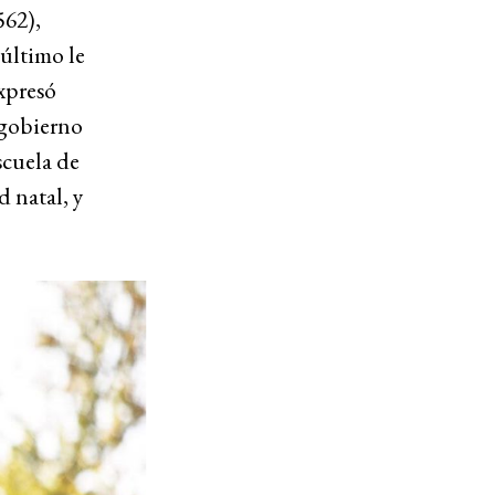
562),
 último le
expresó
 gobierno
scuela de
 natal, y