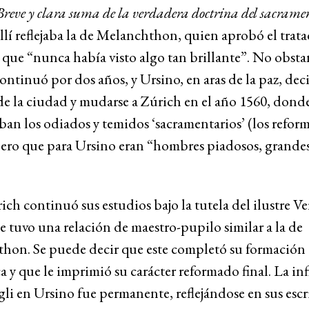
Breve y clara suma de la verdadera doctrina del sacrame
llí reflejaba la de Melanchthon, quien aprobó el trat
que “nunca había visto algo tan brillante”. No obstan
ontinuó por dos años, y Ursino, en aras de la paz, dec
 de la ciudad y mudarse a Zúrich en el año 1560, donde
an los odiados y temidos ‘sacramentarios’ (los refor
pero que para Ursino eran “hombres piadosos, grandes
ich continuó sus estudios bajo la tutela del ilustre Ve
e tuvo una relación de maestro-pupilo similar a la de
hon. Se puede decir que este completó su formación
 y que le imprimió su carácter reformado final. La in
li en Ursino fue permanente, reflejándose en sus escri