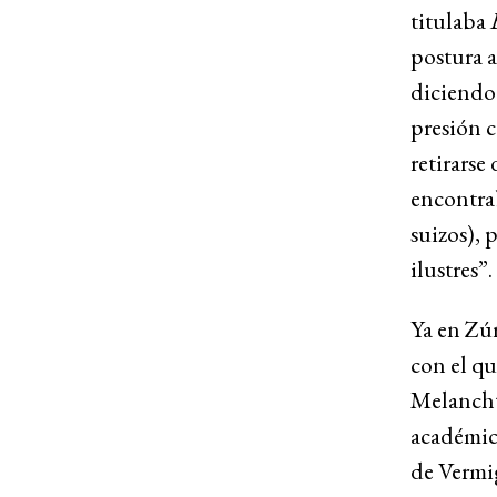
titulaba
postura a
diciendo 
presión c
retirarse
encontrab
suizos), 
ilustres”.
Ya en Zúr
con el qu
Melancht
académica
de Vermig