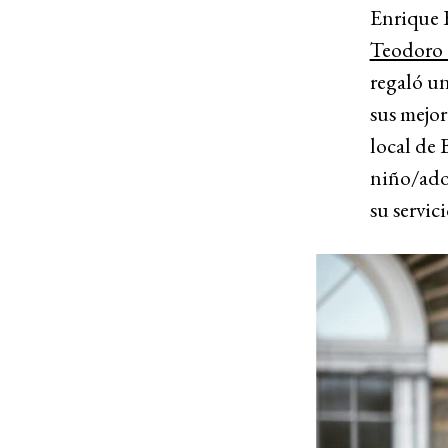
Enrique 
Teodoro 
regaló un
sus mejor
local de 
niño/adol
su servic