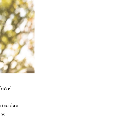
rió el
arecida a
 se