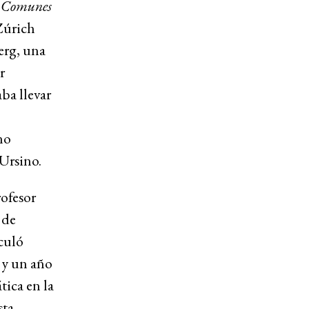
 Comunes
Zúrich
erg, una
r
ba llevar
no
Ursino.
ofesor
 de
iculó
, y un año
ica en la
sta