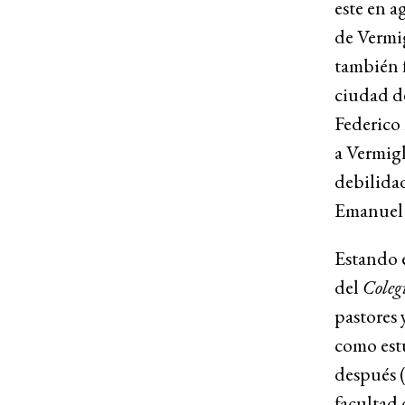
este en a
de Vermi
también f
ciudad de
Federico 
a Vermigl
debilidad
Emanuel T
Estando 
del
Coleg
pastores 
como est
después 
facultad 