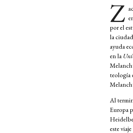
Z
ac
e
por el es
la ciudad
ayuda eco
en la
Uni
Melanchth
teología 
Melanchth
Al termin
Europa p
Heidelber
este viaj