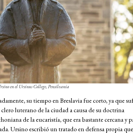
sino en el Ursinus College, Pensilvania
damente, su tiempo en Breslavia fue corto, ya que suf
 clero luterano de la ciudad a causa de su doctrina
oniana de la eucaristía, que era bastante cercana y p
ada. Ursino escribió un tratado en defensa propia que