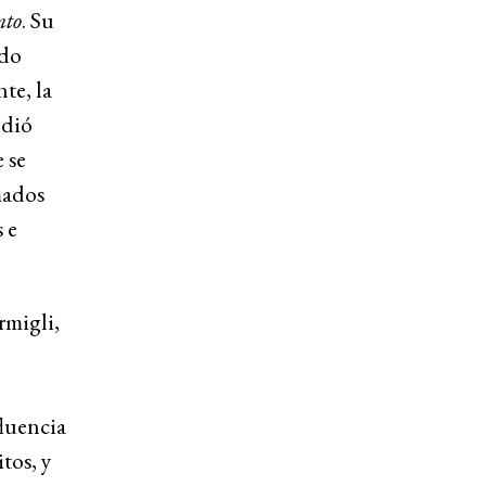
nto
. Su
ado
te, la
idió
 se
mados
 e
rmigli,
fluencia
tos, y