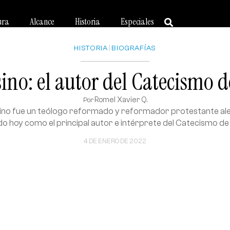
ura
Alcance
Historia
Especiales
HISTORIA
|
BIOGRAFÍAS
ino: el autor del Catecismo 
Romel Xavier Q.
Por
ino fue un teólogo reformado y reformador protestante ale
do hoy como el principal autor e intérprete del Catecismo de
4 DE ENERO DE 2022