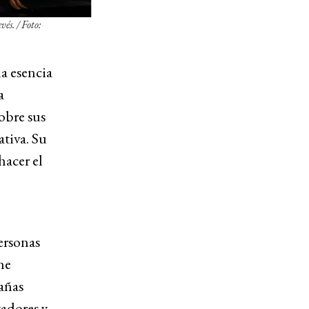
vés. /
Foto:
la esencia
a
obre sus
ativa. Su
hacer el
ersonas
he
rañas
tadores y