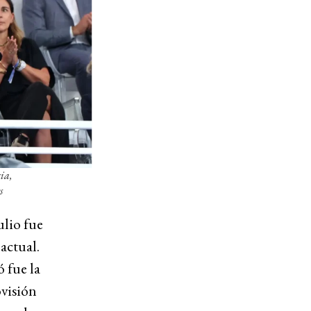
ia,
s
ulio fue
actual.
 fue la
ovisión