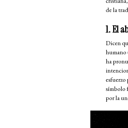
cristiana
de la tra
1. El 
Dicen que
humano (
ha pronun
intencion
esfuerzo 
símbolo f
por la un