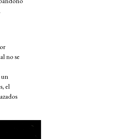
l abandono
.
or
l no se
: un
, el
lazados