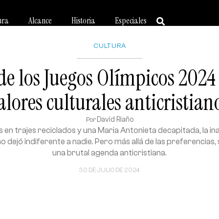
ura
Alcance
Historia
Especiales
CULTURA
e los Juegos Olímpicos 2024 
alores culturales anticristian
David Riaño
Por
s en trajes reciclados y una Maria Antonieta decapitada, la i
o dejó indiferente a nadie. Pero más allá de las preferencias,
una brutal agenda anticristiana.
30 DE JULIO DE 2024