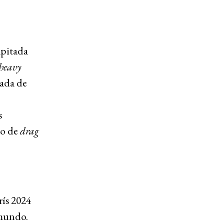
apitada
heavy
bada de
s
po de
drag
ís 2024
 mundo.