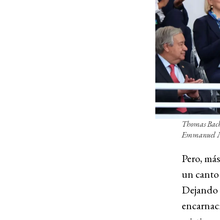
Thomas Bach,
Emmanuel Mac
Pero, más
un canto 
Dejando l
encarnaci