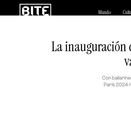
Mundo
Cult
La inauguración d
v
Con bailarine
París 2024 n