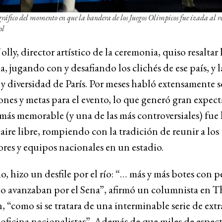
gráfico del momento en que la bandera de los Juegos Olímpicos fue izada al re
ol
lly, director artístico de la ceremonia, quiso resaltar 
a, jugando con y desafiando los clichés de ese país, y l
 y diversidad de París. Por meses habló extensamente s
ones y metas para el evento, lo que generó gran expect
más memorable (y una de las más controversiales) fue 
 aire libre, rompiendo con la tradición de reunir a los
res y equipos nacionales en un estadio.
, hizo un desfile por el río: “… más y más botes con p
o avanzaban por el Sena”, afirmó un columnista en T
 “como si se tratara de una interminable serie de ext
e oficina nacionalistas”. Además de que miles de espec