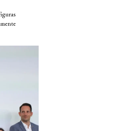
figuras
amente