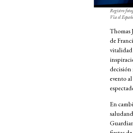
Registro foto
Vía el Españ
Thomas Jo
de Franci
vitalidad
inspiraci
decisión 
evento al
espectado
En cambio
saludand
Guardian,
fiestas d