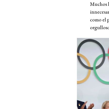
Muchos hi
innecesar
como el 
orgulloso