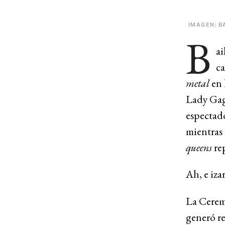
IMAGEN: B
B
ai
c
metal
en 
Lady Gaga
espectado
mientras 
queens
re
Ah, e iza
La Cerem
generó r