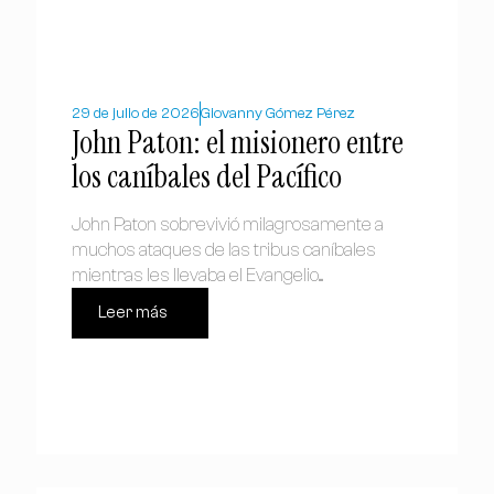
29 de julio de 2026
Giovanny Gómez Pérez
John Paton: el misionero entre
los caníbales del Pacífico
John Paton sobrevivió milagrosamente a
muchos ataques de las tribus caníbales
mientras les llevaba el Evangelio....
Leer más