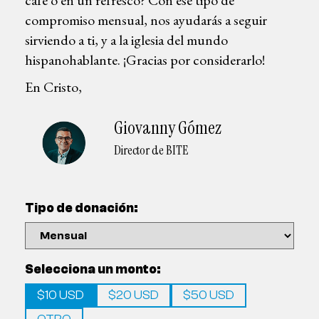
café o en un refresco? Con ese tipo de
compromiso mensual, nos ayudarás a seguir
sirviendo a ti, y a la iglesia del mundo
hispanohablante. ¡Gracias por considerarlo!
En Cristo,
Giovanny Gómez
Director de BITE
Tipo de donación:
Selecciona un monto:
$10 USD
$20 USD
$50 USD