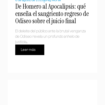
6 de agosto de 2026
Greg Morse
De Homero al Apocalipsis: qué
enseña el sangriento regreso de
Odiseo sobre el juicio final
El deleite del público ante la brutal venganza
de Odiseo revela un profundo anhelo de
justicia....
Leer más