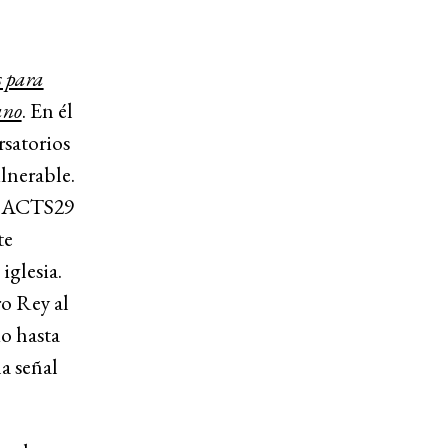
s para
ano
. En él
rsatorios
ulnerable.
, ACTS29
te
iglesia.
o Rey al
o hasta
a señal