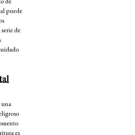
to de
cal puede
os
 serie de
s
 cuidado
tal
n una
eligroso
momento
itura es