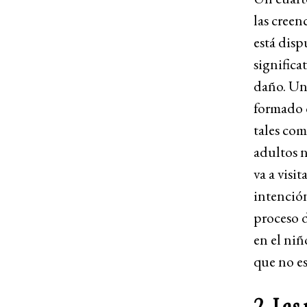
las creen
está disp
significa
daño. Un 
formado c
tales com
adultos 
va a visi
intención
proceso d
en el niñ
que no es 