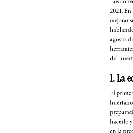
Los conve
2021. En 
mejorar s
hablando 
agosto di
herramien
del huérf
1. La 
El primer
huérfanos
preparaci
hacerlo 
en la pre