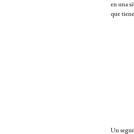
en una si
que tien
Un segun