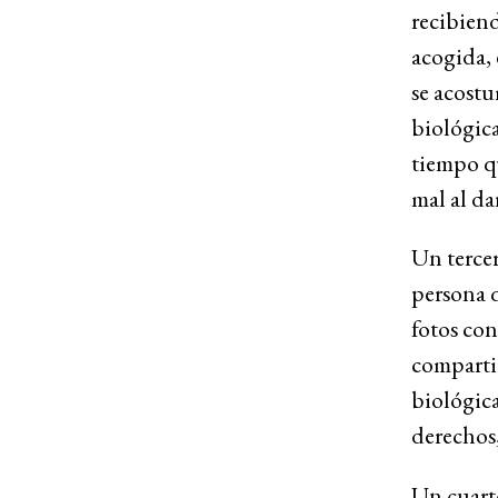
recibiend
acogida, 
se acostu
biológica
tiempo qu
mal al d
Un tercer
persona 
fotos con 
compartid
biológica
derechos,
Un cuarto