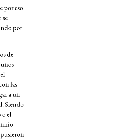
e por eso
 se
cando por
os de
gunos
el
con las
gar a un
l. Siendo
 o el
 niño
o pusieron