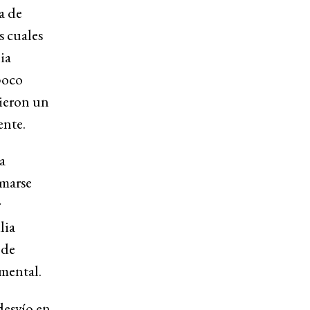
a de
s cuales
ia
 poco
cieron un
ente.
a
omarse
r
lia
 de
amental.
desvío en