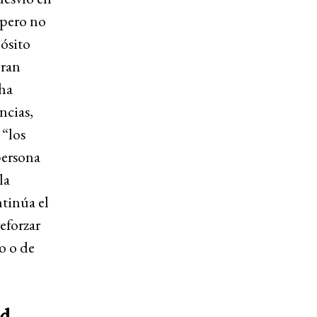
 pero no
pósito
gran
 ha
ncias,
 “los
persona
la
tinúa el
eforzar
po o de