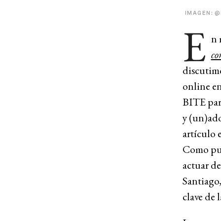
IMAGEN: 
E
n 
co
discutimo
online en
BITE par
y (un)ado
artículo 
Como pue
actuar de
Santiago,
clave de 