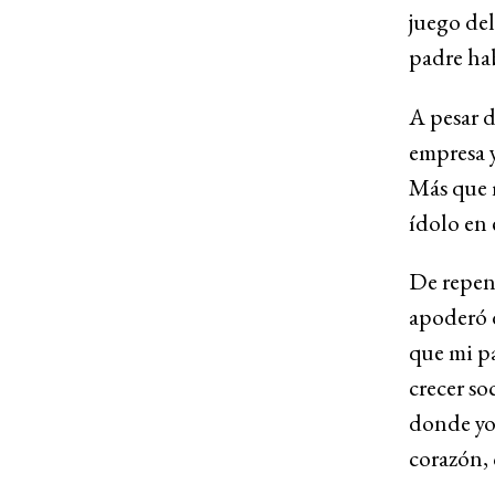
juego del
padre ha
A pesar d
empresa 
Más que m
ídolo en
De repen
apoderó d
que mi pa
crecer s
donde yo 
corazón, 