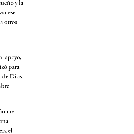
sueño y la
zar ese
a otros
mi apoyo,
izó para
 de Dios.
mbre
ión me
 una
ra el