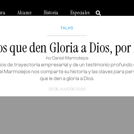
ura
Alcance
Historia
Especiales
TALKS
s que den Gloria a Dios, po
Daniel Marmolejos
Por
os de trayectoria empresarial y de un testimonio profundo
iel Marmolejos nos comparte su historia y las claves para pe
que le den a gloria a Dios.
23 DE JULIO DE 2020