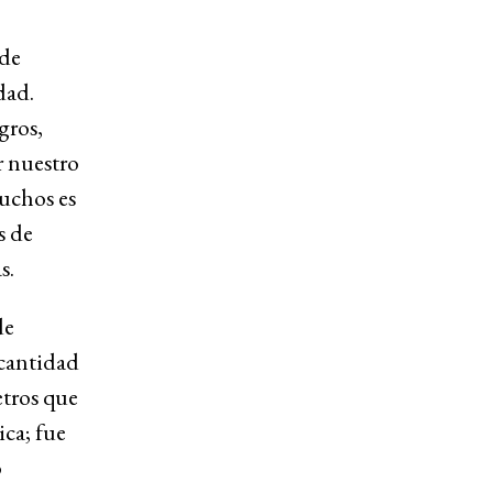
 de
dad.
gros,
r nuestro
uchos es
s de
s.
de
 cantidad
etros que
ica; fue
o