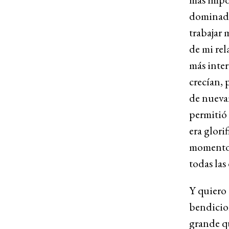
dominado
trabajar 
de mi rel
más inter
crecían, 
de nueva
permitió 
era glorif
momento q
todas las
Y quiero 
bendicio
grande q