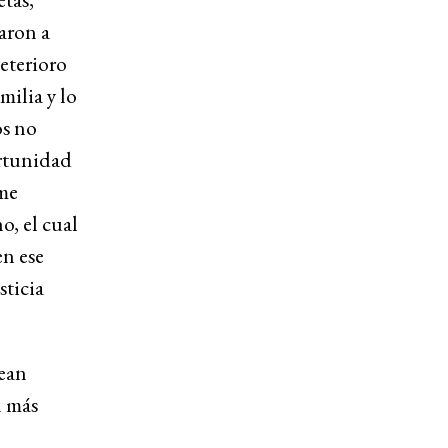
aron a
deterioro
milia y lo
os no
ortunidad
 me
o, el cual
en ese
sticia
sean
n más