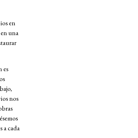
ios en
o en una
staurar
n es
os
abajo,
ios nos
obras
iésemos
s a cada