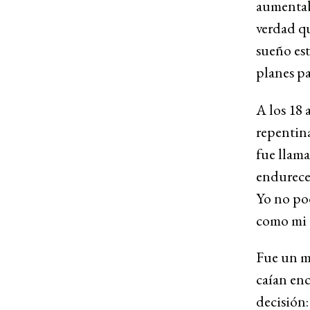
aumentaba
verdad qu
sueño est
planes pa
A los 18 
repentina
fue llama
endurece
Yo no po
como mi 
Fue un mo
caían en
decisión: