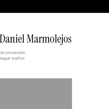
r Daniel Marmolejos
 de conversión
rseguir sueños