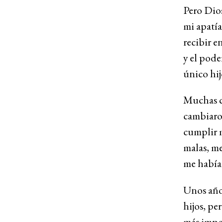
Pero Dios
mi apatí
recibir e
y el pode
único hij
Muchas c
cambiaron
cumplir m
malas, me
me había 
Unos año
hijos, pe
más impor