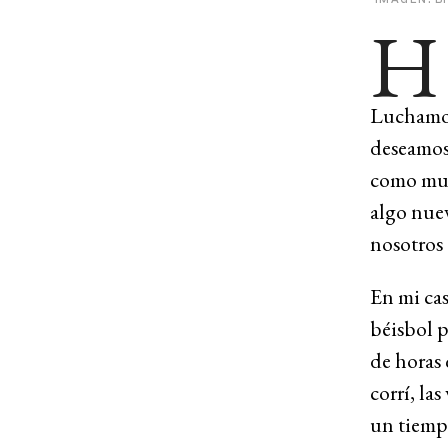
H
Luchamos
deseamos
como muc
algo nuev
nosotros
En mi cas
béisbol p
de horas 
corrí, la
un tiemp