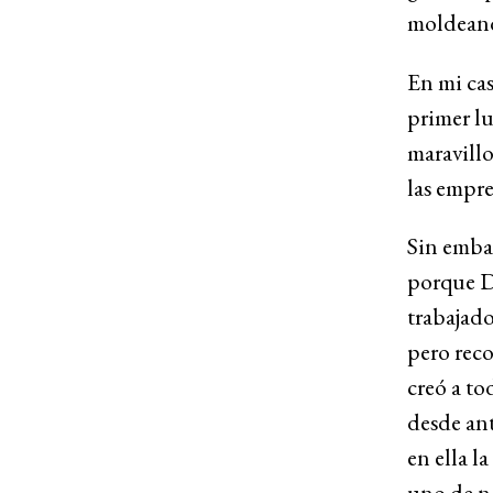
moldeand
En mi ca
primer lu
maravillo
las empre
Sin embar
porque Di
trabajado
pero reco
creó a to
desde an
en ella l
uno de no