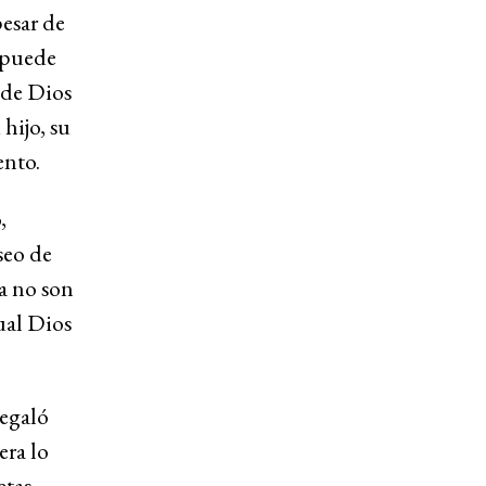
pesar de
 puede
 de Dios
hijo, su
ento.
,
seo de
ma no son
ual Dios
regaló
era lo
tas,