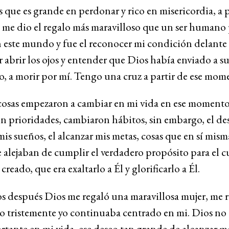
 que es grande en perdonar y rico en misericordia, a 
a me dio el regalo más maravilloso que un ser humano
n este mundo y fue el reconocer mi condición delante
r abrir los ojos y entender que Dios había enviado a su 
o, a morir por mí. Tengo una cruz a partir de ese mom
osas empezaron a cambiar en mi vida en ese momento
 prioridades, cambiaron hábitos, sin embargo, el de
is sueños, el alcanzar mis metas, cosas que en sí mis
 alejaban de cumplir el verdadero propósito para el c
creado, que era exaltarlo a Él y glorificarlo a Él.
s después Dios me regaló una maravillosa mujer, me 
ro tristemente yo continuaba centrado en mi. Dios no 
tante en mi vida, ese deseo tan grande de alcanzar me