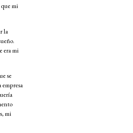
a que mi
r la
sueño.
e era mi
ue se
a empresa
uería
mento
s, mi