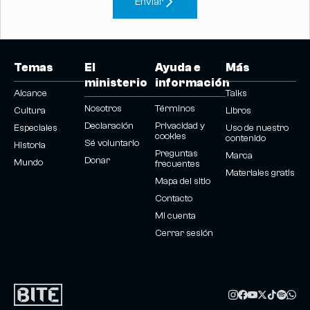
Enviar
Temas
El
Ayuda e
Más
ministerio
información
Alcance
Talks
Nosotros
Términos
Cultura
Libros
Declaración
Privacidad y
Especiales
Uso de nuestro
cookies
contenido
Sé voluntario
Historia
Preguntas
Marca
Donar
Mundo
frecuentes
Materiales gratis
Mapa del sitio
Contacto
Mi cuenta
Cerrar sesión