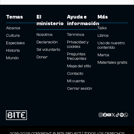
Temas
El
Ayuda e
Más
ministerio
información
Alcance
Talks
Nosotros
Términos
Cultura
Libros
Declaración
Privacidad y
Especiales
Uso de nuestro
cookies
contenido
Sé voluntario
Historia
Preguntas
Marca
Donar
Mundo
frecuentes
Materiales gratis
Mapa del sitio
Contacto
Mi cuenta
Cerrar sesión
2016-2026 COPYRIGHT © BITE PROJECT | TODOS LOS DERECHOS